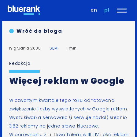
en
pl
Wróć do bloga
19 grudnia 2008
SEM
1 min
Redakcja
Więcej reklam w Google
W czwartym kwartale tego roku
odnotowano
zwiększenie liczby wyswietlanych w
Google
reklam.
Wyszukiwarka serwowała (i serwuje nadal) średnio
3,82 reklamy na jedno słowo kluczowe.
W porównaniu z I i II kwartałem, w III i IV ilość reklam