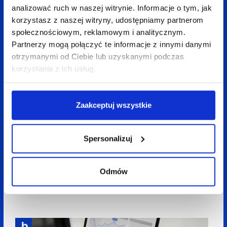
Zobacz
także:
analizować ruch w naszej witrynie. Informacje o tym, jak
korzystasz z naszej witryny, udostępniamy partnerom
społecznościowym, reklamowym i analitycznym.
Partnerzy mogą połączyć te informacje z innymi danymi
otrzymanymi od Ciebie lub uzyskanymi podczas
korzystania z ich usług.
Zaakceptuj wszystkie
Spersonalizuj
28 sierpnia 2025
Zuzanna Maciejewska
5 min
Przyszłość marketingu medycznego w Google
Odmów
Ads: Jak przygotować się na nadchodzące
zmiany?