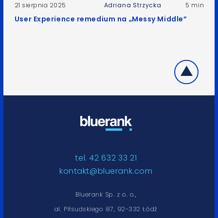
21 sierpnia 2025
Adriana Strzycka
5 min
User Experience remedium na „Messy Middle”
tel. 42 632 33 21
kontakt@bluerank.com
Bluerank Sp. z o. o.,
al. Piłsudskiego 87, 92-332 Łódź