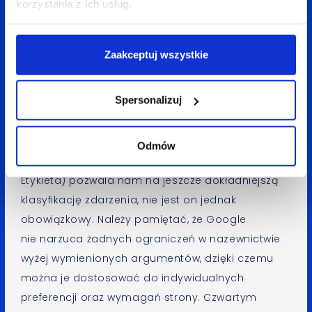
korzystania z ich usług.
Warto mieć na uwadze, że przy każdym zdarzeniu
wymagane są dwa argumenty, mające na celu
Zaakceptuj wszystkie
klasyfikację zdarzeń oraz ułatwienie ich
odnalezienie w interfejsie GA. Są to, tak jak
Spersonalizuj
w pierwszym przykładzie,
category
(pol: Kategoria)
oraz
action
(pol: Akcja). Przykładowo, dla zdarzenia
pobrania pliku kategorią może być jego nazwa,
Odmów
a akcją „Pobranie”. Trzeci argument
label
(pol:
Etykieta) pozwala nam na jeszcze dokładniejszą
klasyfikację zdarzenia, nie jest on jednak
obowiązkowy. Należy pamiętać, że Google
nie narzuca żadnych ograniczeń w nazewnictwie
wyżej wymienionych argumentów, dzięki czemu
można je dostosować do indywidualnych
preferencji oraz wymagań strony. Czwartym