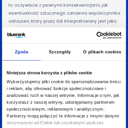
to oczywiście z pewnymi konsekwencjami, jak
ewentualność sztucznego zaniżenia współczynnika
odrzuceń, który przez GA interpretowany jest jako
wyświetlenie bez wykonania żadnej akcji
(a zdarzenie również jest akcją). Niemniej jednak,
zdarzenia stanowią bardzo istotną część
Zgoda
Szczegóły
O plikach cookies
prawidłowego śledzenia efektywności strony
internetowej.
Niniejsza strona korzysta z plików cookie
Uruchomienie tej funkcji jest proste. Wszystko
Wykorzystujemy pliki cookie do spersonalizowania treści
co należy zrobić, to wdrożyć wykonanie kodu przy
i reklam, aby oferować funkcje społecznościowe i
oczekiwanej przez nas akcji (np. kliknięcie
analizować ruch w naszej witrynie. Informacje o tym, jak
w odnośnik). Podstawowy kod wygląda
korzystasz z naszej witryny, udostępniamy partnerom
społecznościowym, reklamowym i analitycznym.
następująco:
Partnerzy mogą połączyć te informacje z innymi danymi
otrzymanymi od Ciebie lub uzyskanymi podczas