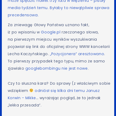
może spędzić nawet trzy lata w więzieniu –
pisały
media tydzień temu
. Byłaby to niewątpliwie sprawa
precedensowa.
Za zniewagę Głowy Państwa uznano fakt,
iż po wpisaniu w
Google.pl
rzeczonego słowa,
na pierwszym miejscu wyników wyszukiwania
pojawiał się link do oficjalnej strony WWW kancelarii
Lecha Kaczyńskiego.
„Pozycjonera” aresztowano
.
To pierwszy przypadek tego typu, mimo że samo
zjawisko
googlebombingu
nie jest nowe
.
Czy to słuszna kara? Do sprawy (z właściwym sobie
wdziękiem
odniósł się kilka dni temu Janusz
Korwin – Mikke
… wyrażając pogląd, że to jednak
„lekka przesada”.