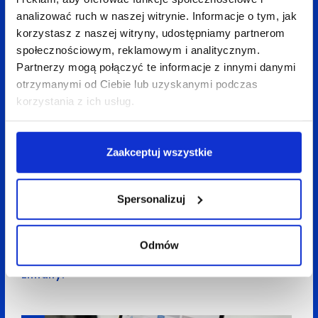
Zobacz
także:
analizować ruch w naszej witrynie. Informacje o tym, jak
korzystasz z naszej witryny, udostępniamy partnerom
społecznościowym, reklamowym i analitycznym.
Partnerzy mogą połączyć te informacje z innymi danymi
otrzymanymi od Ciebie lub uzyskanymi podczas
korzystania z ich usług.
Zaakceptuj wszystkie
Spersonalizuj
28 sierpnia 2025
Zuzanna Maciejewska
5 min
Przyszłość marketingu medycznego w Google
Odmów
Ads: Jak przygotować się na nadchodzące
zmiany?