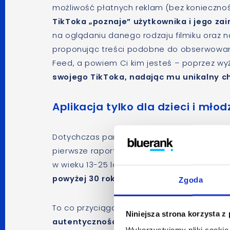
możliwość płatnych reklam (bez konieczno
TikToka „poznaje” użytkownika i jego za
na oglądaniu danego rodzaju filmiku oraz 
proponując treści podobne do obserwowany
Feed, a powiem Ci kim jesteś – poprzez wy
swojego TikToka, nadając mu unikalny c
Aplikacja tylko dla dzieci i mł
Dotychczas panowało przekonanie, że TikTok 
pierwsze raporty dotyczące aktywności w ap
w wieku 13-25 lat, aktualnie można zauważy
powyżej 30 roku życia, co otwiera nowe m
Zgoda
To co przyciąga pokolenie Z na TikToka, to
Niniejsza strona korzysta z
autentyczności i prezentacji swoich tal
Wykorzystujemy pliki cookie 