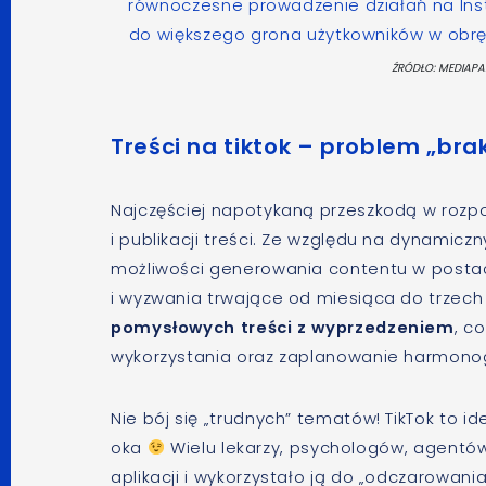
równoczesne prowadzenie działań na Inst
do większego grona użytkowników w obr
ŹRÓDŁO: MEDIAPA
Treści na tiktok – problem „br
Najczęściej napotykaną przeszkodą w rozpoc
i publikacji treści. Ze względu na dynamiczn
możliwości generowania contentu w postaci 
i wyzwania trwające od miesiąca do trzec
pomysłowych treści z wyprzedzeniem
, c
wykorzystania oraz zaplanowanie harmonog
Nie bój się „trudnych” tematów! TikTok to 
oka
Wielu lekarzy, psychologów, agentów
aplikacji i wykorzystało ją do „odczarowa