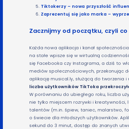
Tiktokerzy – nowa przyszłość influ
Zaprezentuj się jako marka – wyprz
Zacznijmy od początku, czyli co
Każda nowa aplikacja i kanał społeczności
na stałe wpisze się w wirtualną codziennoś
się Facebooka czy Instagrama, a dziś to wł
mediów społecznościowych, przekonując do s
aplikację musical.ly, służącą do tworzenia 
liczba użytkowników TikToka przekroczyła
W porównaniu do ubiegłego roku, liczba uży
nie tylko miejscem rozrywki i kreatywności,
talentów (m.in. śpiew, taniec, malarstwo, fo
o świecie dla młodszych użytkowników. Aplik
sekund do 3 minut, dostęp do znanych utworó