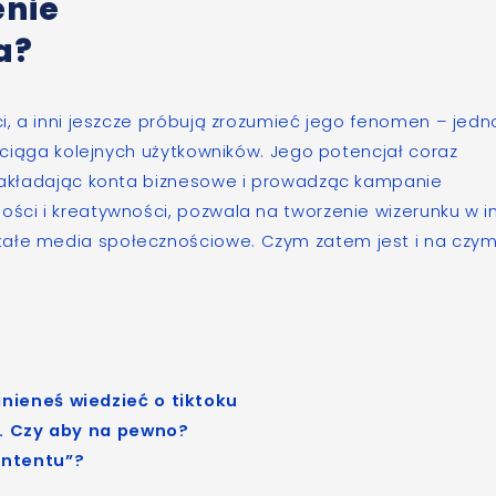
enie
a?
ci, a inni jeszcze próbują zrozumieć jego fenomen – jedn
rzyciąga kolejnych użytkowników. Jego potencjał coraz
, zakładając konta biznesowe i prowadząc kampanie
ości i kreatywności, pozwala na tworzenie wizerunku w i
tałe media społecznościowe. Czym zatem jest i na czy
inieneś wiedzieć o tiktoku
ży. Czy aby na pewno?
ontentu”?