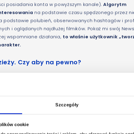
ści posiadania konta w powyższym kanale).
Algorytm
interesowania
na podstawie czasu spędzonego przez n
na podstawie polubień, obserwowanych hashtagów i profil
ch i oglądanych najdłużej filmików. Pokaż mi swój New
żej wspomniane działania,
to właśnie użytkownik „twor
harakter.
odzieży. Czy aby na pewno?
to aplikacja tylko dla dzieci i młodzieży, co potwierdza
likacji. Choć główną grupą docelową stali się odbiorcy
ć, że
aplikacja przyciąga coraz więcej użytkowników
ożliwości komunikacji dla licznych marek.
Szczegóły
 głównie
większa przestrzeń do bycia sobą, potrzeba
 plików cookie
entów, a także sposób wyrażenia swojej kreatywności
do spersonalizowania treści i reklam, aby oferować funkcje sp