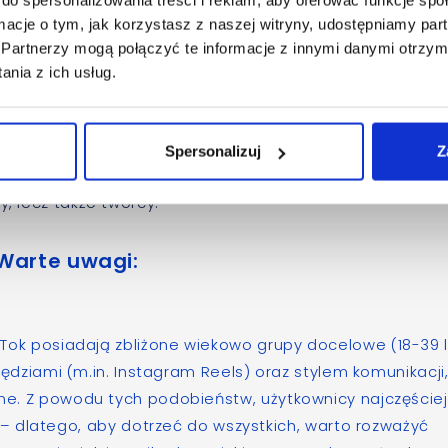
z innymi użytkownikami, za pomocą takich funkcji jak Due
ormacje o tym, jak korzystasz z naszej witryny, udostępniamy p
ią unikalnej społeczności, a sam TikTok staje się narzędzi
Partnerzy mogą połączyć te informacje z innymi danymi otrzym
odego pokolenia. Ze względu na kreatywny, inspirujący
nia z ich usług.
rzegalna jest również mniejsza obecność negatywnych reak
Spersonalizuj
Z
 „starsi” użytkownicy, którzy coraz częściej dołączają
y, lecz także twórcy.
Warte uwagi:
ikTok posiadają zbliżone wiekowo grupy docelowe (18-39 l
ędziami (m.in. Instagram Reels) oraz stylem komunikacji
lne. Z powodu tych podobieństw, użytkownicy najczęściej
 – dlatego, aby dotrzeć do wszystkich, warto rozważyć