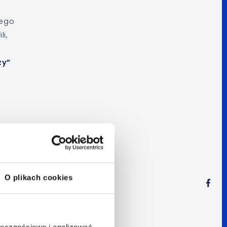
iego
i,
s
zy”
ły
O plikach cookies
–
ołecznościowe i analizować