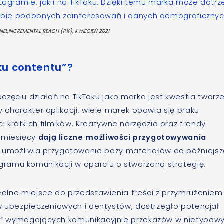
agramie, jak i na TikToku. Dzięki temu marka może dotrz
ębie podobnych zainteresowań i danych demograficznyc
NEL,INCREMENTAL REACH (P%), KWIECIEŃ 2021
aku contentu”?
zęciu działań na TikToku jako marka jest kwestia tworz
y charakter aplikacji, wiele marek obawia się braku
krótkich filmików. Kreatywne narzędzia oraz trendy
h miesięcy
dają liczne możliwości przygotowywania
o umożliwia przygotowanie bazy materiałów do późniejs
ramu komunikacji w oparciu o stworzoną strategię.
idealne miejsce do przedstawienia treści z przymrużeniem
 ubezpieczeniowych i dentystów, dostrzegło potencjał
nia” wymagających komunikacyjnie przekazów w nietypowy