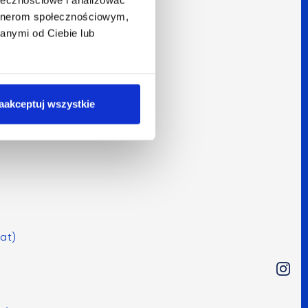
t
artnerom społecznościowym,
em
anymi od Ciebie lub
cji
aakceptuj wszystkie
at)
,