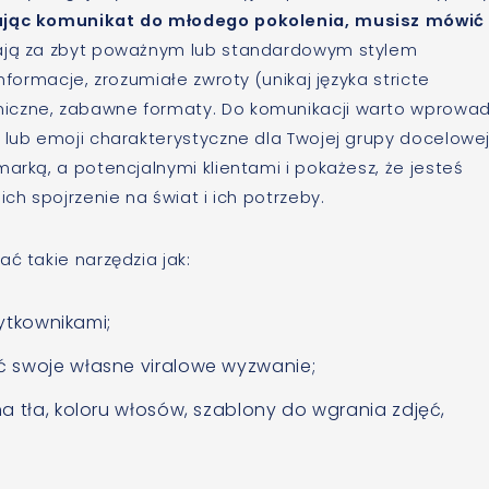
rując komunikat do młodego pokolenia, musisz mówić 
dają za zbyt poważnym lub standardowym stylem
nformacje, zrozumiałe zwroty (unikaj języka stricte
iczne, zabawne formaty. Do komunikacji warto wprowad
 lub emoji charakterystyczne dla Twojej grupy docelowe
arką, a potencjalnymi klientami i pokażesz, że jesteś
ch spojrzenie na świat i ich potrzeby.
ć takie narzędzia jak:
żytkownikami;
ć swoje własne viralowe wyzwanie;
a tła, koloru włosów, szablony do wgrania zdjęć,