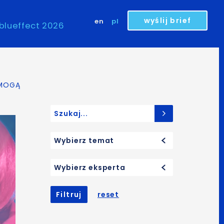
wyślij brief
en
pl
blueffect 2026
 MOGĄ
Search for:
Wybierz temat
Wybierz eksperta
Filtruj
reset