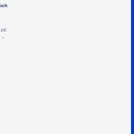
ich
zić
j –