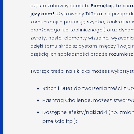
często zabawny sposób.
Pamiętaj, że kie
językiem!
Użytkownicy TikToka nie przepa
komunikacji – preferują szybkie, konkretne i
branżowego lub technicznego!) oraz dynam
zwroty, hasła, elementy wizualne, wyzwania
dzięki temu skrócisz dystans między Twoją m
częścią ich społeczności oraz że rozumiesz i
Tworząc treści na TikToka możesz wykorzysta
Stitch i Duet do tworzenia treści z u
Hashtag Challenge, możesz stworzy
Dostępne efekty/nakładki (np. zmian
przejścia itp.);