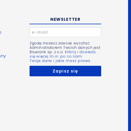
NEWSLETTER
o
Zgodę możesz zawsze wycofać.
Administratorem Twoich danych jest
Bluerank sp. z o.o.
Kliknij i dowiedz
nny
się więcej m.in. po co nam
Twoje dane i jakie masz prawa.
m