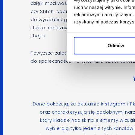
dzięki możliwościom współtworzenia treści 
ruch w naszej witrynie. Inf
czy Stitch, odbiorcy TikToka czują się częśc
reklamowym i analitycznym. 
do wyrażania głosu i poglądów na świat mł
uzyskanymi podczas korzysta
i lekko ironiczny charakter aplikacji, dost
i hejtu.
Odmów
Powyższe zalety TikToka dostrzegają również
do społeczności, nie tylko jako obserwatorz
Dane pokazują, że aktualnie Instagram i T
oraz charakteryzują się podobnymi narz
który kładzie nacisk na elementy wizua
wybierają tylko jeden z tych kanałów