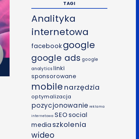
TAGI
Analityka
internetowa
google
facebook
google ads
google
linki
analytics
sponsorowane
mobile
narzędzia
optymalizacja
pozycjonowanie
reklama
SEO
social
internetowa
szkolenia
media
wideo