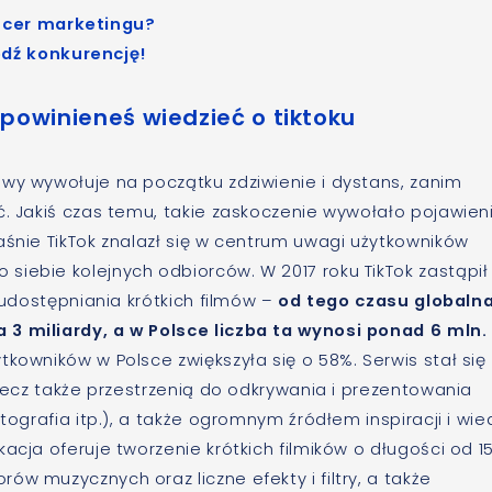
encer marketingu?
edź konkurencję!
 powinieneś wiedzieć o tiktoku
owy wywołuje na początku zdziwienie i dystans, zanim
ć. Jakiś czas temu, takie zaskoczenie wywołało pojawien
aśnie TikTok znalazł się w centrum uwagi użytkowników
iebie kolejnych odbiorców. W 2017 roku TikTok zastąpił
i udostępniania krótkich filmów –
od tego czasu globaln
 3 miliardy, a w Polsce liczba ta wynosi ponad 6 mln.
tkowników w Polsce zwiększyła się o 58%. Serwis stał się
 lecz także przestrzenią do odkrywania i prezentowania
tografia itp.), a także ogromnym źródłem inspiracji i wie
acja oferuje tworzenie krótkich filmików o długości od 1
w muzycznych oraz liczne efekty i filtry, a także