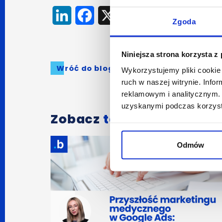
LinkedIn
Facebook
X
Zgoda
Niniejsza strona korzysta z
Wróć do bloga
Wykorzystujemy pliki cookie 
ruch w naszej witrynie. Inf
reklamowym i analitycznym. 
uzyskanymi podczas korzysta
Zobacz
także:
Odmów