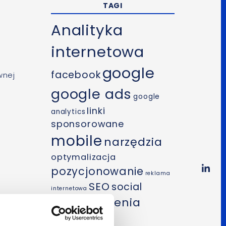
TAGI
Analityka
internetowa
google
facebook
wnej
google ads
google
linki
analytics
sponsorowane
mobile
narzędzia
optymalizacja
pozycjonowanie
reklama
SEO
social
internetowa
szkolenia
media
wideo