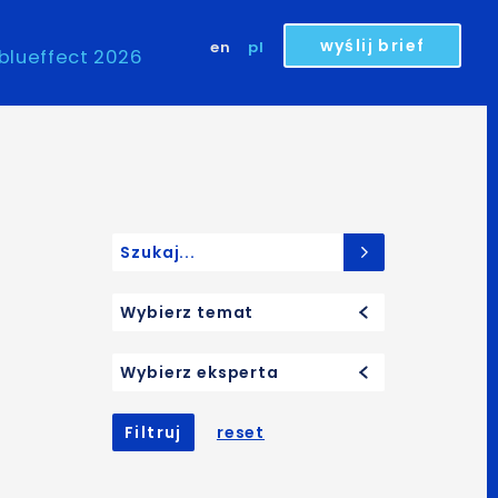
wyślij brief
en
pl
blueffect 2026
Search for:
Wybierz temat
Wybierz eksperta
Filtruj
reset