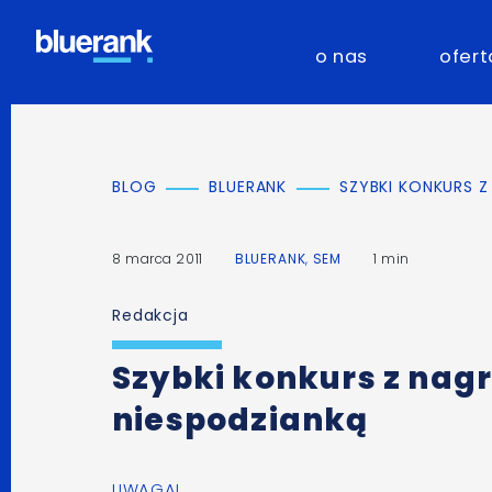
o nas
ofert
BLOG
BLUERANK
SZYBKI KONKURS 
8 marca 2011
BLUERANK
,
SEM
1 min
Redakcja
Szybki konkurs z nag
niespodzianką
UWAGA!