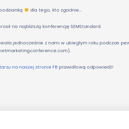
spodzianką
dla tego, kto zgadnie…
rosił na najbliższą konferencję SEMStandard.
owała jednocześnie z nami w ubiegłym roku podczas pe
rnetmarketingconference.com).
arzu na naszej stronie FB
prawidłową odpowiedź!
 go: