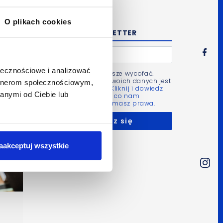
O plikach cookies
NEWSLETTER
ołecznościowe i analizować
Zgodę możesz zawsze wycofać.
Administratorem Twoich danych jest
artnerom społecznościowym,
Bluerank sp. z o.o.
Kliknij i dowiedz
anymi od Ciebie lub
się więcej m.in. po co nam
Twoje dane i jakie masz prawa.
aakceptuj wszystkie