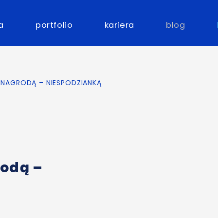
a
portfolio
kariera
blog
Z NAGRODĄ – NIESPODZIANKĄ
rodą –