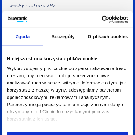
wiedzy z zakresu SEM.
—
Arkadiusz Słota
Brand Manager ds Marketingu Interaktywnego
Zgoda
Szczegóły
O plikach cookies
w Agros Nova
—
Niniejsza strona korzysta z plików cookie
Aneta Mitko
Wykorzystujemy pliki cookie do spersonalizowania treści
i reklam, aby oferować funkcje społecznościowe i
Spodobał Ci się artykuł? Udostępnij go:
analizować ruch w naszej witrynie. Informacje o tym, jak
korzystasz z naszej witryny, udostępniamy partnerom
LinkedIn
Facebook
X
społecznościowym, reklamowym i analitycznym.
Partnerzy mogą połączyć te informacje z innymi danymi
otrzymanymi od Ciebie lub uzyskanymi podczas
korzystania z ich usług.
Wróć do bloga