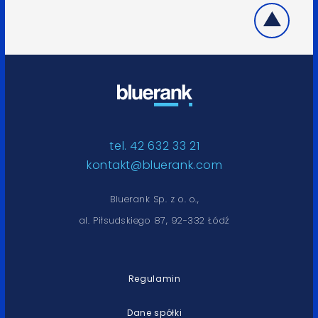
tel. 42 632 33 21
kontakt@bluerank.com
Bluerank Sp. z o. o.,
al. Piłsudskiego 87, 92-332 Łódź
Regulamin
Dane spółki