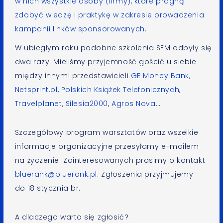
w nich wszystkie osoby (firmy), które pragną
zdobyć wiedzę i praktykę w zakresie prowadzenia
kampanii linków sponsorowanych.
W ubiegłym roku podobne szkolenia SEM odbyły się
dwa razy. Mieliśmy przyjemność gościć u siebie
między innymi przedstawicieli
GE Money Bank
,
Netsprint.pl
,
Polskich Książek Telefonicznych
,
Travelplanet
,
Silesia2000
,
Agros Nova
…
Szczegółowy program warsztatów oraz wszelkie
informacje organizacyjne przesyłamy e-mailem
na życzenie. Zainteresowanych prosimy o kontakt
bluerank@bluerank.pl
. Zgłoszenia przyjmujemy
do 18 stycznia br.
A dlaczego warto się zgłosić?