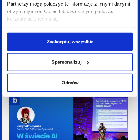
Partnerzy mogą połączyć te informacje z innymi danymi
otrzymanymi od Ciebie lub uzyskanymi podczas
korzystania z ich usług.
Zaakceptuj wszystkie
08 kwietnia 2026
Anita Treścińska
4 min
Spersonalizuj
Social = wyszukiwarka. Jak Gen Z zmieniło sposób
szukania informacji i co to oznacza dla SEO w
social mediach?
Odmów