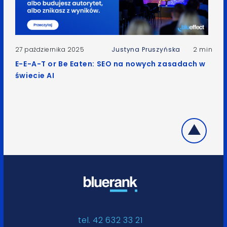
27 października 2025
Justyna Pruszyńska
2 min
E-E-A-T or Be Eaten: SEO na nowych zasadach w
świecie AI
tel. 42 632 33 21