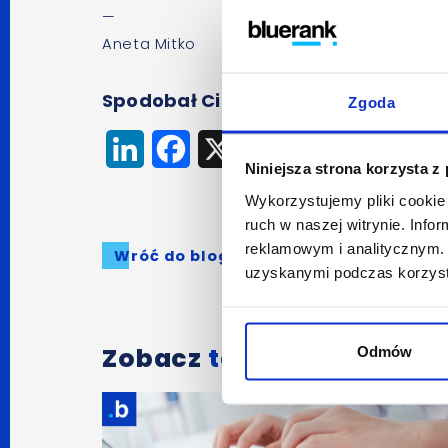
—
Aneta Mitko
Spodobał Ci się artykuł? Udostępnij
Zgoda
LinkedIn
Facebook
X
Niniejsza strona korzysta z
Wykorzystujemy pliki cookie 
ruch w naszej witrynie. Inf
reklamowym i analitycznym. 
Wróć do bloga
uzyskanymi podczas korzysta
Zobacz
także:
Odmów