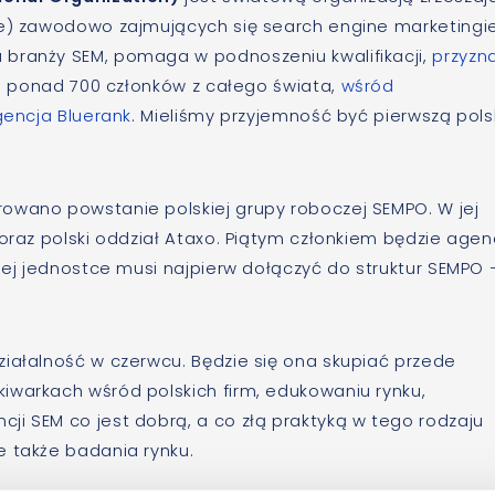
ne) zawodowo zajmujących się search engine marketingi
 branży SEM, pomaga w podnoszeniu kwalifikacji,
przyzn
uż ponad 700 członków z całego świata,
wśród
gencja Bluerank
. Mieliśmy przyjemność być pierwszą pol
owano powstanie polskiej grupy roboczej SEMPO. W jej
 oraz polski oddział Ataxo. Piątym członkiem będzie agen
kiej jednostce musi najpierw dołączyć do struktur SEMPO 
ziałalność w czerwcu. Będzie się ona skupiać przede
iwarkach wśród polskich firm, edukowaniu rynku,
ji SEM co jest dobrą, a co złą praktyką w tego rodzaju
e także badania rynku.