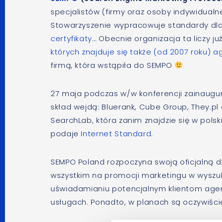
specjalistów (firmy oraz osoby indywidual
Stowarzyszenie wypracowuje standardy dla
certyfikaty
… Obecnie organizacja ta liczy j
których znajduje się także (od 2007 roku) a
firmą, która wstąpiła do SEMPO
27 maja podczas w/w konferencji zainaugur
skład wejdą: Bluerank, Cube Group, They.pl
SearchLab, która zanim znajdzie się w pols
podaje
Internet Standard
.
SEMPO Poland rozpoczyna swoją oficjalną d
wszystkim na promocji marketingu w wyszuk
uświadamianiu potencjalnym klientom agenc
usługach. Ponadto, w planach są oczywiści