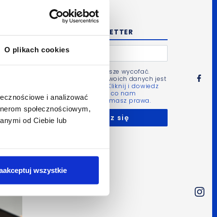
NEWSLETTER
O plikach cookies
Zgodę możesz zawsze wycofać.
Administratorem Twoich danych jest
Bluerank sp. z o.o.
Kliknij i dowiedz
się więcej m.in. po co nam
ołecznościowe i analizować
Twoje dane i jakie masz prawa.
artnerom społecznościowym,
anymi od Ciebie lub
aakceptuj wszystkie