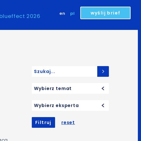
wyślij brief
en
pl
blueffect 2026
Search for:
Wybierz temat
Wybierz eksperta
Filtruj
reset
ącą