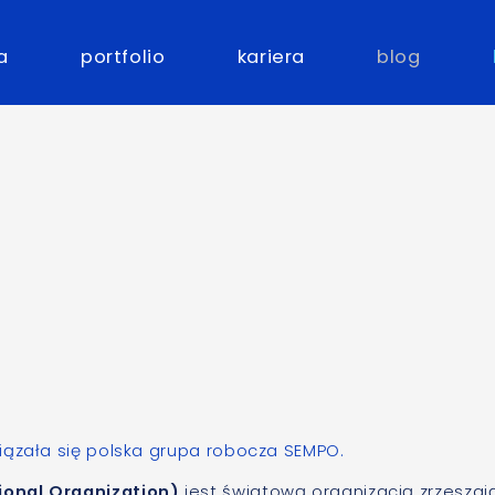
a
portfolio
kariera
blog
iązała się polska grupa robocza SEMPO
.
ional Organization)
jest światową organizacją zrzeszaj