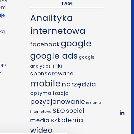
TAGI
em.
Analityka
aje
internetowa
ską
google
facebook
google ads
google
cja
linki
analytics
–
sponsorowane
mobile
narzędzia
optymalizacja
pozycjonowanie
reklama
SEO
social
internetowa
szkolenia
media
wideo