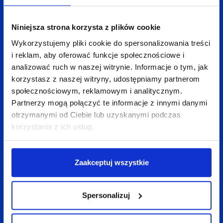
Z kolei Website Optimizer pozwala przetestować
różne wersje zmodyfikowanych formularzy przy
Niniejsza strona korzysta z plików cookie
pomocy użytkowników, aby wyłonić rozwiązanie
Wykorzystujemy pliki cookie do spersonalizowania treści
zapewniające najwięcej konwersji.
i reklam, aby oferować funkcje społecznościowe i
analizować ruch w naszej witrynie. Informacje o tym, jak
Podsumowując, wszystkie prezentacje okazały się
korzystasz z naszej witryny, udostępniamy partnerom
wartościowe, pobudziły audytorium do pytań
społecznościowym, reklamowym i analitycznym.
i dyskusji. Kolejne spotkanie specjalistów z branży
Partnerzy mogą połączyć te informacje z innymi danymi
otrzymanymi od Ciebie lub uzyskanymi podczas
SEM najprawdopodobniej pod koniec
korzystania z ich usług.
br. My na pewno będziemy!
PS
Zaakceptuj wszystkie
Dobra wiadomość dla tych, którzy przyjść nie mogli
– wszystkie prezentacje zostaną wkrótce
Spersonalizuj
opublikowane na stronie poświęconej
SEMcamp
.
My już teraz zachęcamy do zapoznania się