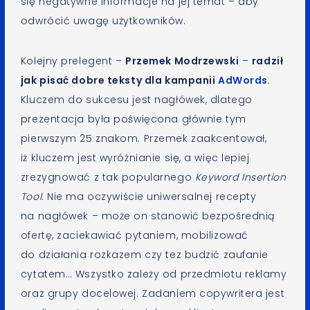
się negatywne informacje na jej temat – aby
odwrócić uwagę użytkowników.
Kolejny prelegent –
Przemek Modrzewski
–
radził
jak pisać dobre teksty dla kampanii
AdWords
.
Kluczem do sukcesu jest nagłówek, dlatego
prezentacja była poświęcona głównie tym
pierwszym 25 znakom. Przemek zaakcentował,
iż kluczem jest wyróżnianie się, a więc lepiej
zrezygnować z tak popularnego
Keyword Insertion
Tool
. Nie ma oczywiście uniwersalnej recepty
na nagłówek – może on stanowić bezpośrednią
ofertę, zaciekawiać pytaniem, mobilizować
do działania rozkazem czy tez budzić zaufanie
cytatem… Wszystko zależy od przedmiotu reklamy
oraz grupy docelowej. Zadaniem copywritera jest