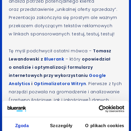
analiza potrzeb potencjalnego klienta
oraz przedstawienie „unikalnej oferty sprzedaży”.
Prezentacja zakończyła się prostym ale ważnym
przekazem dotyczącym tekstów reklamowych
w linkach sponsorowanych: testuj, testuj, testuj!
Tę myśl podchwycił ostatni mówca –
Tomasz
Lewandowski z
Bluerank
– który
opowiedział
o analizie i optymalizacji formularzy
internetowych przy wykorzystaniu
Google
Analytics
i
Optimalizatora Witryn
. Pierwsze z tych
narzędzi pozwala na gromadzenie i analizowanie
(zarówno ilościowe, jak i jakościowe) danych
o błędach popełnianych przez internautów przy
wypełnianiu formularzy. Na ich podstawie wyciąga
się wnioski czy i jakie zmiany należy wprowadzić.
Zgoda
Szczegóły
O plikach cookies