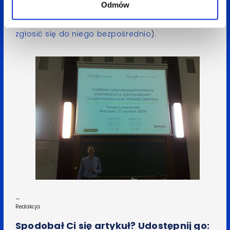
z materiałem przygotowanym przez Tomka
Odmów
Lewandowskiego (osoby zainteresowane mogą
zgłosić się do niego bezpośrednio
).
—
Redakcja
Spodobał Ci się artykuł? Udostępnij go: