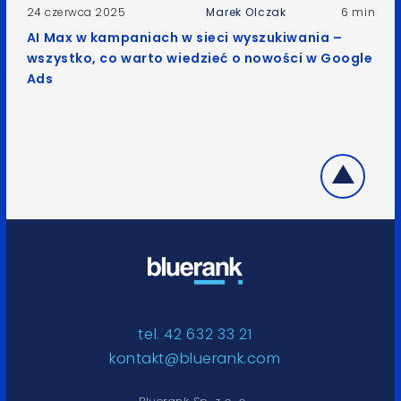
24 czerwca 2025
Marek Olczak
6 min
AI Max w kampaniach w sieci wyszukiwania –
wszystko, co warto wiedzieć o nowości w Google
Ads
tel. 42 632 33 21
kontakt@bluerank.com