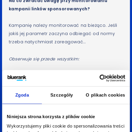
Na co zwracać uwagę przy monitorowaniu
kampanii linków sponsorowanych?
Kampanię należy monitorować na bieżąco. Jeśli
jakiś jej parametr zaczyna odbiegać od normy
trzeba natychmiast zareagować…
Obserwuje się przede wszystkim:
– ilość ruchu / liczbę kliknięć (jeśli nagle
spada, należy zareagować),
Zgoda
Szczegóły
O plikach cookies
– poziom wydawanego budżetu,
– CPC (jeśli wzrasta, należy zareagować),
Niniejsza strona korzysta z plików cookie
– CTR (stosunek kliknięć do odsłon – jeden
Wykorzystujemy pliki cookie do spersonalizowania treści
z najważniejszych parametrów kampanii,