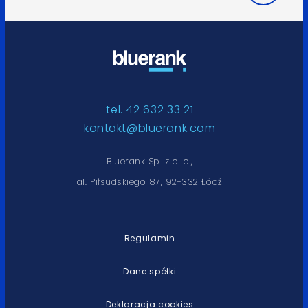
tel. 42 632 33 21
kontakt@bluerank.com
Bluerank Sp. z o. o.,
al. Piłsudskiego 87, 92-332 Łódź
Regulamin
Dane spółki
Deklaracja cookies