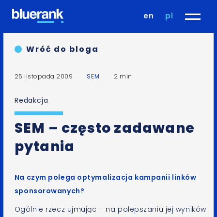
en
pl
Wróć do bloga
25 listopada 2009
SEM
2 min
Redakcja
SEM – często zadawane
pytania
Na czym polega optymalizacja kampanii linków
sponsorowanych?
Ogólnie rzecz ujmując – na polepszaniu jej wyników