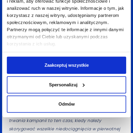
i reklam, aby oferować funkcje społecznościowe i
wyraża jej jakość… jeśli spada, należy
analizować ruch w naszej witrynie. Informacje o tym, jak
zareagować),
korzystasz z naszej witryny, udostępniamy partnerom
społecznościowym, reklamowym i analitycznym.
– CRV (wskaźnik konwersji, stosunek
Partnerzy mogą połączyć te informacje z innymi danymi
konwersji do klików… jeśli spada należy
otrzymanymi od Ciebie lub uzyskanymi podczas
korzystania z ich usług.
zareagować).
Zaakceptuj wszystkie
Pamiętajmy, że nie ma recepty na idealną kampanię.
To się wypracowuje w trakcie jej trwania. Obserwacja
Spersonalizuj
przebiegu kampanii w ciągu trzech dni od jej
uruchomienia pozwala na szybkie zmiany, które
podwyższają jakość działań. Czasem jedno słowo
Odmów
kluczowe potrafi zaważyć na wyniku… Pierwszy tydzień
trwania kampanii to ten czas, kiedy należy
skorygować wszelkie niedociągnięcia w pierwotnej