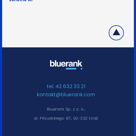
tel. 42 632 33 21
kontakt@bluerank.com
Bluerank Sp. z o. o.,
al. Piłsudskiego 87, 92-332 Łódź