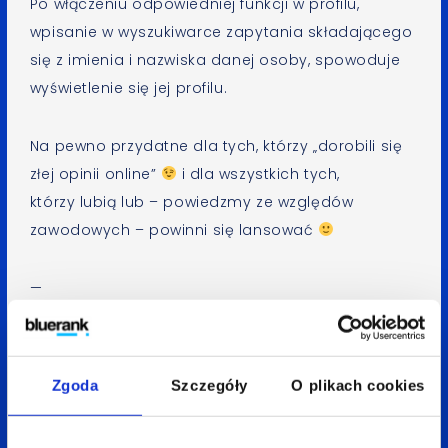
Po włączeniu odpowiedniej funkcji w profilu,
wpisanie w wyszukiwarce zapytania składającego
się z imienia i nazwiska danej osoby, spowoduje
wyświetlenie się jej profilu.
Na pewno przydatne dla tych, którzy „dorobili się
złej opinii online”
i dla wszystkich tych,
którzy lubią lub – powiedzmy ze względów
zawodowych – powinni się lansować
—
Aneta Mitko
Spodobał Ci się artykuł? Udostępnij go:
Zgoda
Szczegóły
O plikach cookies
LinkedIn
Facebook
X