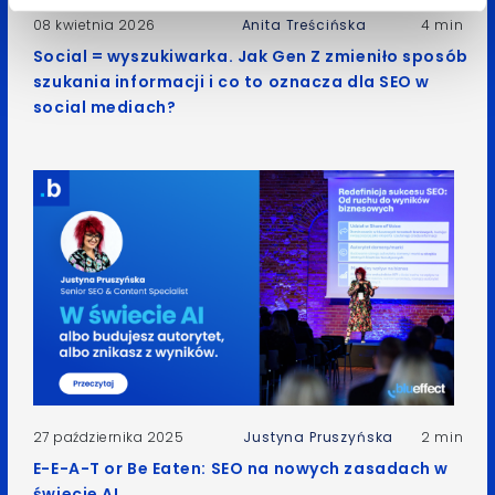
08 kwietnia 2026
Anita Treścińska
4 min
Social = wyszukiwarka. Jak Gen Z zmieniło sposób
szukania informacji i co to oznacza dla SEO w
social mediach?
27 października 2025
Justyna Pruszyńska
2 min
E-E-A-T or Be Eaten: SEO na nowych zasadach w
świecie AI