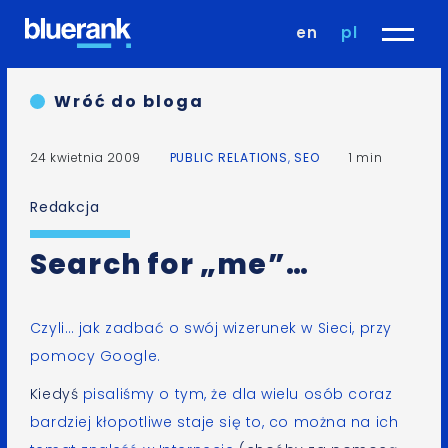
en
pl
Wróć do bloga
24 kwietnia 2009
PUBLIC RELATIONS
,
SEO
1 min
Redakcja
Search for „me”…
Czyli… jak
zadbać o swój wizerunek w Sieci
, przy
pomocy
Google
.
Kiedyś
pisaliśmy o tym, że dla wielu osób coraz
bardziej kłopotliwe staje się to, co można na ich