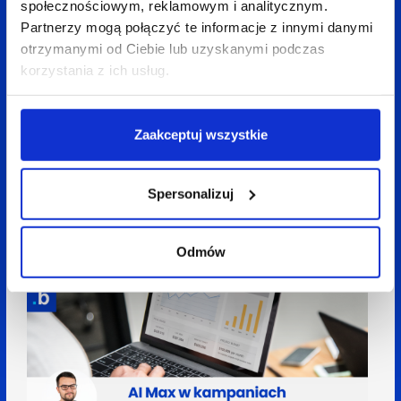
społecznościowym, reklamowym i analitycznym.
Partnerzy mogą połączyć te informacje z innymi danymi
otrzymanymi od Ciebie lub uzyskanymi podczas
korzystania z ich usług.
Zaakceptuj wszystkie
28 sierpnia 2025
Zuzanna Maciejewska
5 min
Przyszłość marketingu medycznego w Google
Spersonalizuj
Ads: Jak przygotować się na nadchodzące
zmiany?
Odmów