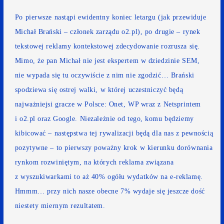
Po pierwsze nastąpi ewidentny koniec letargu (
jak przewiduje
Michał Brański
– członek zarządu o2.pl), po drugie – rynek
tekstowej reklamy kontekstowej zdecydowanie rozrusza się.
Mimo, że pan Michał nie jest ekspertem w dziedzinie SEM,
nie wypada się tu oczywiście z nim nie zgodzić… Brański
spodziewa się ostrej walki, w której uczestniczyć będą
najważniejsi gracze w Polsce: Onet, WP wraz z Netsprintem
i o2.pl oraz Google. Niezależnie od tego, komu będziemy
kibicować – następstwa tej rywalizacji będą dla nas z pewnością
pozytywne – to pierwszy poważny krok w kierunku dorównania
rynkom rozwiniętym, na których reklama związana
z wyszukiwarkami to aż 40% ogółu wydatków na e-reklamę.
Hmmm… przy nich nasze obecne 7% wydaje się jeszcze dość
niestety miernym rezultatem.