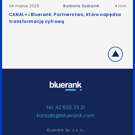
04 marca 2025
Barbara Szatanik
4 min
CANAL+ i Bluerank: Partnerstwo, które napędza
transformację cyfrową
tel. 42 632 33 21
kontakt@bluerank.com
Bluerank Sp. z o. o.,