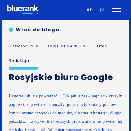
en
pl
Wróć do bloga
17 stycznia 2006
CONTENT MARKETING
1 min
Redakcja
Rosyjskie biuro Google
Historia lubi się powtarzać… Tak jak u nas – najpierw krążyły
pogłoski, zapowiedzi, domysły, potem były zmiany planów,
kontrolowane przecieki do mediów, elitarna rekrutacja, długie
poszukiwania wykwalifikowanych pracowników, odpowiedniej
siedziby firmy… itd. W końcu powstanie
rosyjskie biuro