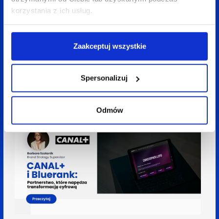
korzystania z ich usług.
Zaakceptuj wszystkie
06 sierpnia 2025
Anna Jerzmanowska
9 min
AI w content marketingu: technologia
Spersonalizuj
przyspiesza, ale to człowiek nadaje sens
Odmów