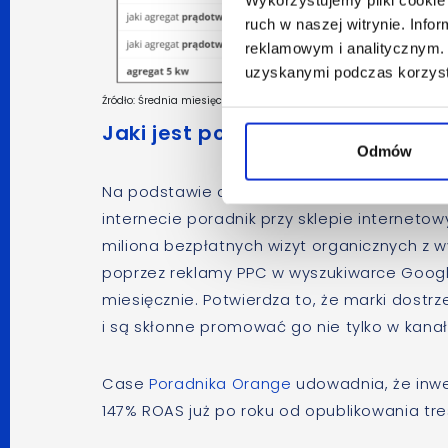
ruch w naszej witrynie. Inf
reklamowym i analitycznym. 
uzyskanymi podczas korzysta
Źródło: Średnia miesięczna popularność zapytań w wyszukiwarce Go
Jaki jest potencjał contentu p
Odmów
Na podstawie danych z narzędzia Ahrefs 
internecie poradnik przy sklepie interneto
miliona bezpłatnych wizyt organicznych z w
poprzez reklamy PPC w wyszukiwarce Google
miesięcznie. Potwierdza to, że marki dost
i są skłonne promować go nie tylko w kana
Case
Poradnika Orange
udowadnia, że inw
147% ROAS już po roku od opublikowania tre