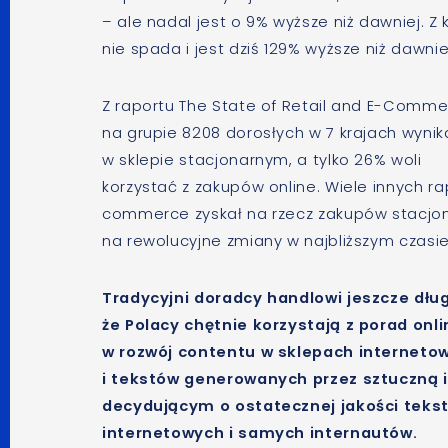
– ale nadal jest o 9% wyższe niż dawniej. 
nie spada i jest dziś 129% wyższe niż dawnie
Z raportu The State of Retail and E-Comm
na grupie 8208 dorosłych w 7 krajach wynik
w sklepie stacjonarnym, a tylko 26% woli
korzystać z zakupów online. Wiele innych ra
commerce zyskał na rzecz zakupów stacjonar
na rewolucyjne zmiany w najbliższym czasie
Tradycyjni doradcy handlowi jeszcze dłu
że Polacy chętnie korzystają z porad onl
w rozwój contentu w sklepach interneto
i tekstów generowanych przez sztuczną 
decydującym o ostatecznej jakości teks
internetowych i samych internautów.