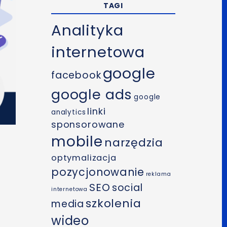
TAGI
Analityka
internetowa
google
facebook
google ads
google
linki
analytics
sponsorowane
mobile
narzędzia
optymalizacja
pozycjonowanie
reklama
SEO
social
internetowa
szkolenia
media
wideo