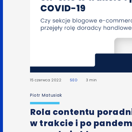
15 czerwca 2022
SEO
3 min
Piotr Matusiak
Rola contentu poradn
w trakcie i po pandem