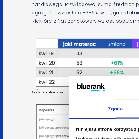
handlowego. Przykładowo, suma średnich po
agregat…” wzrosła o +286% w ciągu ostatni
Niektóre z fraz zanotowały wzrost popularn
Źródło: Zainteresowanie w ujęciu czasowym w Polsce w okresie 04.
Zgoda
Niniejsza strona korzysta z
Wykorzystujemy pliki cookie 