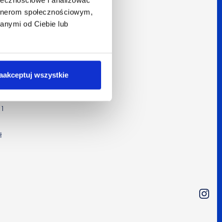
artnerom społecznościowym,
anymi od Ciebie lub
aakceptuj wszystkie
kim
1
ł