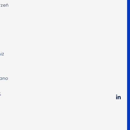
rzeń
iż
wano
%