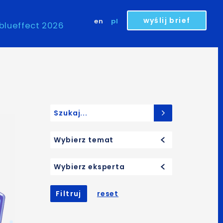
wyślij brief
en
pl
blueffect 2026
Search for:
Wybierz temat
Wybierz eksperta
Filtruj
reset