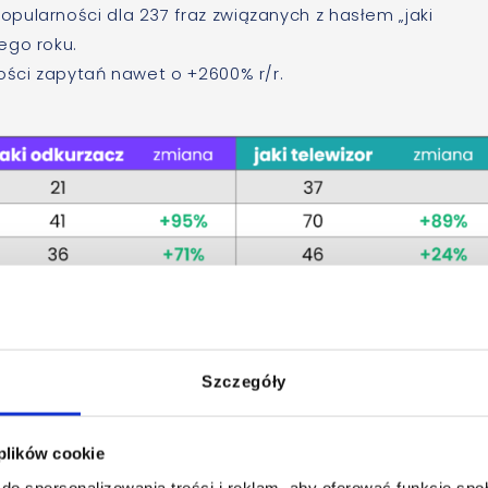
pularności dla 237 fraz związanych z hasłem „jaki
ego roku.
ości zapytań nawet o +2600% r/r.
2019 do 05.2022, Google Trends
Szczegóły
 plików cookie
do spersonalizowania treści i reklam, aby oferować funkcje sp