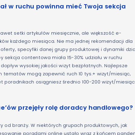
ział w ruchu powinna mieć Twoja sekcja
wet setki artykułów miesięcznie, ale większość e-
ków każdego miesiąca. Nie ma jednej rekomendacji dla
 oferty, specyfiki danej grupy produktowej i dynamiki dzi
aby sekcja contentowa miała 15-30% udziału w ruchu
dopływ wysokiej jakości wizyt bezpłatnych. Najlepsze
h tematów mogą zapewnić ruch 10 tys.+ wizyt/miesiąc,
set poradnikach osiągniesz średnio 100-200 wizyt/miesiąc
’ów przejęły rolę doradcy handlowego?
eży od branży. W niektórych grupach produktowych, jak
esowanie poradami online ustało wraz z końcem pandem