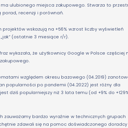
e ma ulubionego miejsca zakupowego. Stwarza to przest
 porad, recenzji i porównań.
 projektów wskazują na +56% wzrost liczby wyświetleń
ak” (ostatnie 3 miesiące r/r).
raz wykazała, że użytkownicy Google w Polsce częściej n
 zakupowego.
i tematami względem okresu bazowego (04.2019) zanoto
an popularności po pandemii (04.2022) jest różny dla
jest dziś popularniejszy niż 3 lata temu (od +9% do +129
ch zauważamy bardzo wyraźnie w technicznych grupach
 chętnie zdawali się na pomoc doświadczonego doradcy