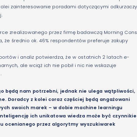
Z kolei zainteresowanie poradami dotyczącymi odkurzacz
j.
erce zrealizowanego przez firmę badawczą Morning Cons
a, że średnio ok. 46% respondentów preferuje zakupy
portów i analiz potwierdza, że w ostatnich 2 latach e-
nych, ale wciąż ich nie pobił i nic nie wskazuje
.
go będą nam potrzebni, jednak nie ulega wątpliwości,
ine. Doradcy z kolei coraz częściej będą angażowani
wych swoich marek – w dobie machine learningu
inteligencję ich unikatowa wiedza może być czynniki
tu ocenianego przez algorytmy wyszukiwarek