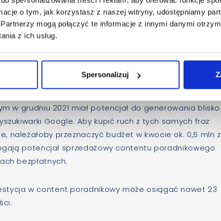
ormacje o tym, jak korzystasz z naszej witryny, udostępniamy p
Partnerzy mogą połączyć te informacje z innymi danymi otrzym
nia z ich usług.
ogle i zmiana trendu r/r, Keyword Tool
oradnikowego?
Spersonalizuj
Z
można oszacować, że prawdopodobnie największy w pols
wym w grudniu 2021 miał potencjał do generowania blisko 
yszukiwarki Google. Aby kupić ruch z tych samych fraz
, należałoby przeznaczyć budżet w kwocie ok. 0,5 mln z
rzegają potencjał sprzedażowy contentu poradnikowego
łach bezpłatnych.
estycja w content poradnikowy może osiągać nawet 23
ści.