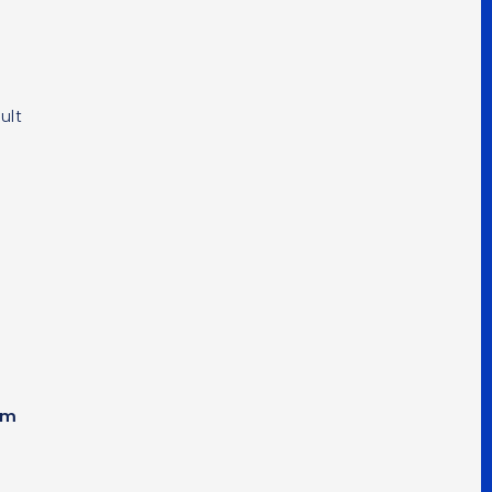
y
ult
em