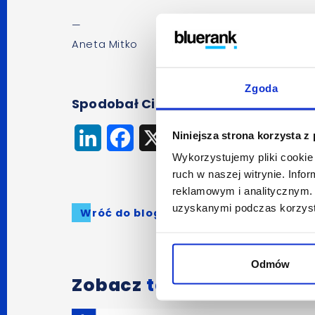
—
Aneta Mitko
Zgoda
Spodobał Ci się artykuł? Udostępnij
Niniejsza strona korzysta z
LinkedIn
Facebook
X
Wykorzystujemy pliki cookie 
ruch w naszej witrynie. Inf
reklamowym i analitycznym. 
uzyskanymi podczas korzysta
Wróć do bloga
Odmów
Zobacz
także: