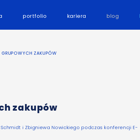
a
portfolio
kariera
blog
A GRUPOWYCH ZAKUPÓW
ych zakupów
i Schmidt i Zbigniewa Nowickiego podczas konferencji
E-