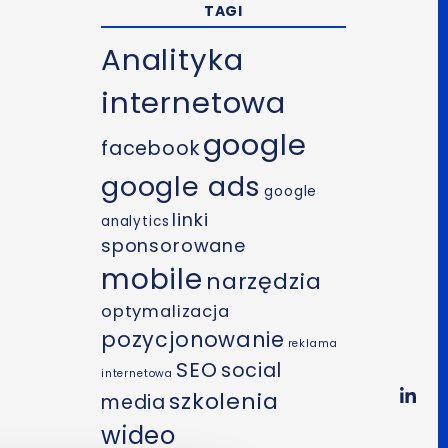
TAGI
Analityka
internetowa
google
facebook
google ads
google
linki
analytics
sponsorowane
mobile
narzędzia
optymalizacja
pozycjonowanie
reklama
SEO
social
internetowa
szkolenia
media
wideo