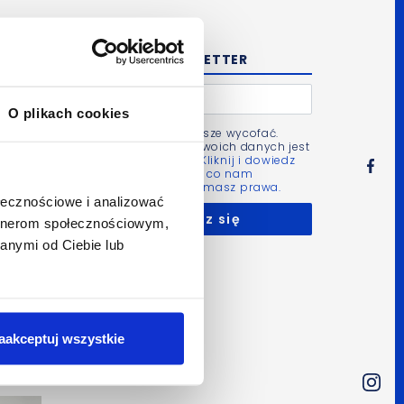
NEWSLETTER
O plikach cookies
Zgodę możesz zawsze wycofać.
Administratorem Twoich danych jest
Bluerank sp. z o.o.
Kliknij i dowiedz
się więcej m.in. po co nam
Twoje dane i jakie masz prawa.
ołecznościowe i analizować
artnerom społecznościowym,
anymi od Ciebie lub
aakceptuj wszystkie