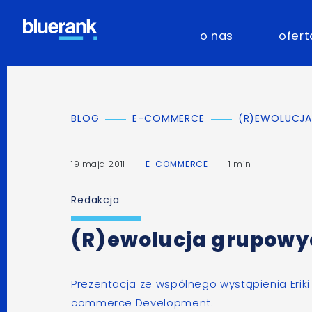
o nas
ofert
BLOG
E-COMMERCE
(R)EWOLUCJ
19 maja 2011
E-COMMERCE
1 min
Redakcja
(R)ewolucja grupow
Prezentacja ze wspólnego wystąpienia Erik
commerce Development
.