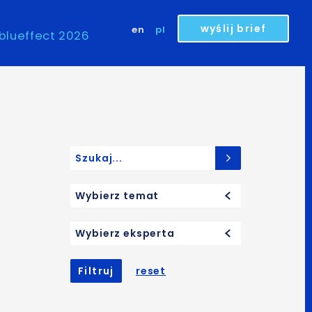
wyślij brief
en
pl
blueffect 2026
Search for:
Wybierz temat
Wybierz eksperta
Filtruj
reset