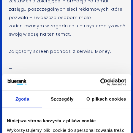
zestawienie zbierające informacje na temat
zasięgu poszczególnych sieci reklamowych, które
pozwala – zwłaszcza osobom mało
zorientowanym w zagadnieniu – usystematyzować
swoją wiedzę na ten temat.
Załączony screen pochodzi z serwisu Money.
—
Aneta Mitko
Spodobał Ci się artykuł? Udostępnij go:
Zgoda
Szczegóły
O plikach cookies
LinkedIn
Facebook
X
Niniejsza strona korzysta z plików cookie
Wykorzystujemy pliki cookie do spersonalizowania treści