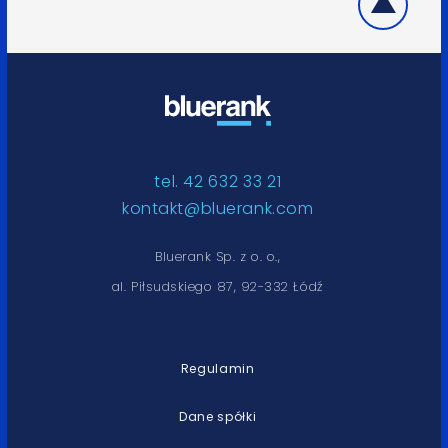
tel. 42 632 33 21
kontakt@bluerank.com
Bluerank Sp. z o. o.,
al. Piłsudskiego 87, 92-332 Łódź
Regulamin
Dane spółki