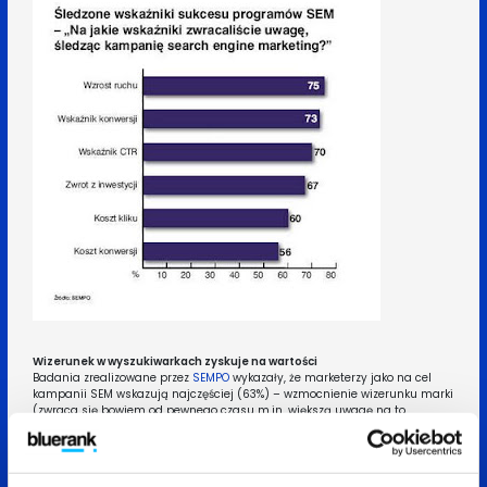
Wizerunek w wyszukiwarkach zyskuje na wartości
Badania zrealizowane przez
SEMPO
wykazały, że marketerzy jako na cel
kampanii SEM wskazują najczęściej (63%) – wzmocnienie wizerunku marki
(zwraca się bowiem od pewnego czasu m.in. większą uwagę na to,
co pojawia się w wynikach wyszukiwania na słowa / frazy brandingowe).
Na drugim miejscu jako cel działań
search engine marketing
plasuje się
sprzedaż bezpośrednia (61%). Dalej – wsparcie działań prowadzonych offline
i zwiększenie ruchu na stronie.