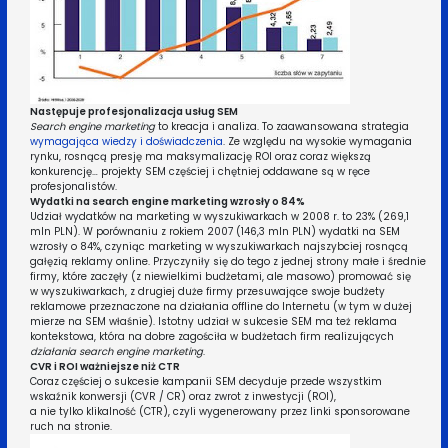
Następuje profesjonalizacja usług SEM
Search engine marketing
to kreacja i analiza. To zaawansowana strategia
wymagająca wiedzy i doświadczenia
. Ze względu na wysokie wymagania
rynku, rosnącą presję ma maksymalizację ROI oraz coraz większą
konkurencję… projekty SEM częściej i chętniej oddawane są w ręce
profesjonalistów.
Wydatki na search engine marketing wzrosły o 84%
Udział wydatków na marketing w wyszukiwarkach w 2008 r. to 23% (269,1
mln PLN). W porównaniu z rokiem 2007 (146,3 mln PLN) wydatki na SEM
wzrosły o 84%, czyniąc marketing w wyszukiwarkach najszybciej rosnącą
gałęzią reklamy online. Przyczyniły się do tego z jednej strony małe i średnie
firmy, które zaczęły (z niewielkimi budżetami, ale masowo) promować się
w wyszukiwarkach, z drugiej duże firmy przesuwające swoje budżety
reklamowe przeznaczone na działania offline do Internetu (w tym w dużej
mierze na SEM właśnie). Istotny udział w sukcesie SEM ma też reklama
kontekstowa, która na dobre zagościła w budżetach firm realizujących
działania search engine marketing
.
CVR i ROI ważniejsze niż CTR
Coraz częściej o sukcesie kampanii SEM decyduje przede wszystkim
wskaźnik konwersji (CVR / CR) oraz zwrot z inwestycji (ROI),
a nie tylko klikalność (CTR), czyli wygenerowany przez linki sponsorowane
ruch na stronie.