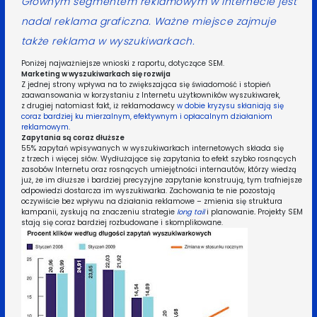
Głównym segmentem reklamowym w Internecie jest
nadal reklama graficzna. Ważne miejsce zajmuje
także reklama w wyszukiwarkach.
Poniżej najważniejsze wnioski z raportu, dotyczące SEM.
Marketing w wyszukiwarkach się rozwija
Z jednej strony wpływa na to zwiększająca się świadomość i stopień
zaawansowania w korzystaniu z Internetu użytkowników wyszukiwarek,
z drugiej natomiast fakt, iż reklamodawcy
w dobie kryzysu skłaniają się
coraz bardziej ku mierzalnym, efektywnym i opłacalnym działaniom
reklamowym
.
Zapytania są coraz dłuższe
55% zapytań wpisywanych w wyszukiwarkach internetowych składa się
z trzech i więcej słów. Wydłużające się zapytania to efekt szybko rosnących
zasobów Internetu oraz rosnących umiejętności internautów, którzy wiedzą
już, że im dłuższe i bardziej precyzyjne zapytanie konstruują, tym trafniejsze
odpowiedzi dostarcza im wyszukiwarka. Zachowania te nie pozostają
oczywiście bez wpływu na działania reklamowe – zmienia się struktura
kampanii, zyskują na znaczeniu strategie
long tail
i planowanie
.
Projekty SEM
stają się coraz bardziej rozbudowane i skomplikowane.