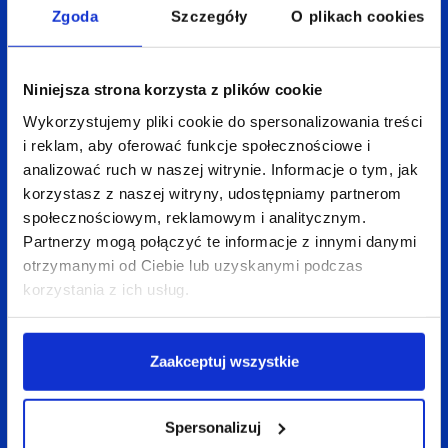
Zgoda
Szczegóły
O plikach cookies
Niniejsza strona korzysta z plików cookie
Wykorzystujemy pliki cookie do spersonalizowania treści
i reklam, aby oferować funkcje społecznościowe i
analizować ruch w naszej witrynie. Informacje o tym, jak
korzystasz z naszej witryny, udostępniamy partnerom
społecznościowym, reklamowym i analitycznym.
Partnerzy mogą połączyć te informacje z innymi danymi
Reklamodawcy to lubią
otrzymanymi od Ciebie lub uzyskanymi podczas
Prognozy dla SEM są bardzo dobre. Ta forma marketingu będzie szybko
zyskiwać kolejnych zwolenników. To, co reklamodawców przyciąga
korzystania z ich usług.
najbardziej, to przede wszystkim: możliwość bardzo precyzyjnego kierowania
reklam do określonej grupy odbiorców, duża mierzalność efektów i do tego…
stosunkowo nieduża bariera wejścia w takie projekty. Dochodzi jeszcze
różnorodność form reklamowych oferowana przez sieci kontekstowe… czego
chcieć więcej?
Zaakceptuj wszystkie
Raport strategiczny IAB Polska – Internet 2008
—
Spersonalizuj