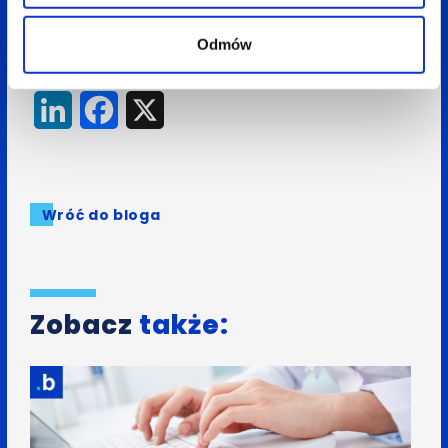
Aneta Mitko
Odmów
Spodobał Ci się artykuł? Udostępnij go:
LinkedIn
Facebook
X
Wróć do bloga
Zobacz
także: