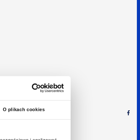
B
dają
O plikach cookies
ołecznościowe i analizować