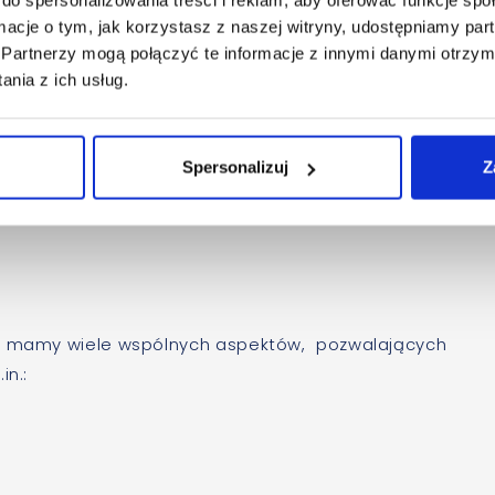
ormacje o tym, jak korzystasz z naszej witryny, udostępniamy p
ydawcy, jest zbliżona do modelu telewizyjnego. Mamy
Partnerzy mogą połączyć te informacje z innymi danymi otrzym
. Oczywiście, o ile wydawca nie zdecyduje inaczej, mogą
nia z ich usług.
ard IAB
Digital Video Ad Format Guidelines & Best Practi
w jako zalecane.
Spersonalizuj
Z
a swoje własne techniczne wymagania, ale odwołując si
ormacie HD nie powinien sprawić problemów.
y, mamy wiele wspólnych aspektów, pozwalających
in.: