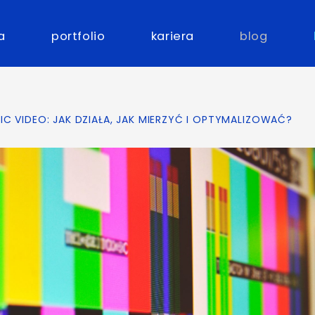
a
portfolio
kariera
blog
 VIDEO: JAK DZIAŁA, JAK MIERZYĆ I OPTYMALIZOWAĆ?