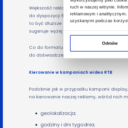
ruch w naszej witrynie. Inf
Większość reklam wideo, jakie akceptują w
reklamowym i analitycznym. 
do dyspozycji 6-, 15- i 30-sekundowe spoty
uzyskanymi podczas korzysta
to być dłuższe lub krótsze formy, ale stand
sugeruje wyżej wymienione długości spotó
Odmów
Co do formatu pliku, to każda platforma m
do doświadczenia wiem, że format mp4 w f
Kierowanie w kampaniach wideo RTB
Podobnie jak w przypadku kampanii displa
na kierowanie naszej reklamy, wśród nich m.
geolokalizacja;
godziny i dni tygodnia;