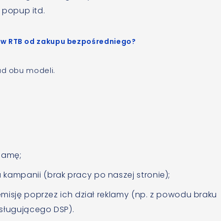
b popup itd.
 w RTB od zakupu bezpośredniego?
ad obu modeli.
lamę;
ampanii (brak pracy po naszej stronie);
misję poprzez ich dział reklamy (np. z powodu braku
sługującego DSP).