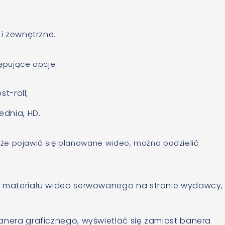
 i zewnętrzne.
ępujące opcje:
st-roll;
ednia, HD.
że pojawić się planowane wideo, można podzielić
ch materiału wideo serwowanego na stronie wydawcy,
banera graficznego, wyświetlać się zamiast banera