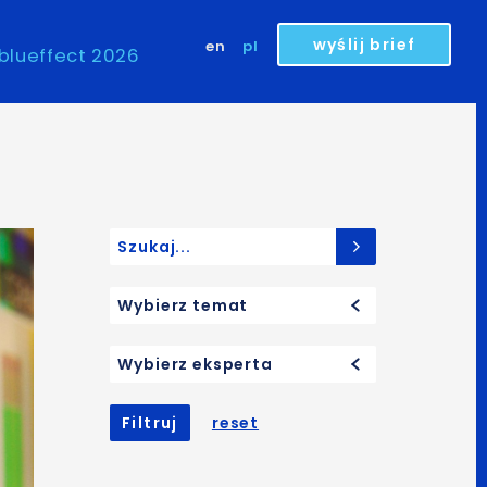
wyślij brief
en
pl
blueffect 2026
Search for:
Wybierz temat
Wybierz eksperta
Filtruj
reset