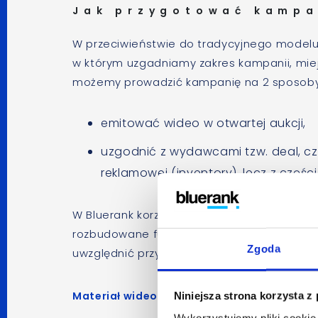
Jak przygotować kampa
W przeciwieństwie do tradycyjnego model
w którym uzgadniamy zakres kampanii, miej
możemy prowadzić kampanię na 2 sposoby
emitować wideo w otwartej aukcji,
uzgodnić z wydawcami tzw. deal, cz
reklamowej (inventory), lecz z części
W Bluerank korzystamy z dwóch platform do
rozbudowane funkcje targetowania, ale poni
Zgoda
uwzględnić przy planowaniu emisji reklam.
Materiał wideo – jaki format i długość?
Niniejsza strona korzysta z
Wykorzystujemy pliki cookie 