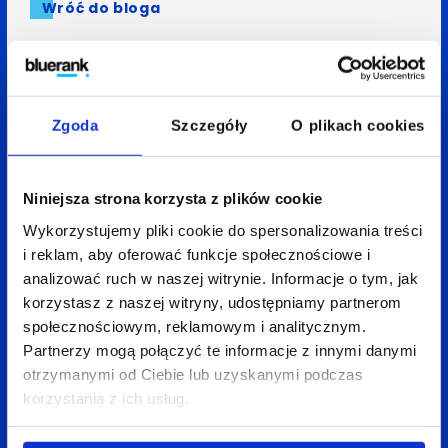
Wróć do bloga
Zobacz
także:
Zgoda
Szczegóły
O plikach cookies
Niniejsza strona korzysta z plików cookie
Wykorzystujemy pliki cookie do spersonalizowania treści
i reklam, aby oferować funkcje społecznościowe i
analizować ruch w naszej witrynie. Informacje o tym, jak
korzystasz z naszej witryny, udostępniamy partnerom
społecznościowym, reklamowym i analitycznym.
Partnerzy mogą połączyć te informacje z innymi danymi
otrzymanymi od Ciebie lub uzyskanymi podczas
korzystania z ich usług.
28 sierpnia 2025
Zuzanna Maciejewska
5 min
Przyszłość marketingu medycznego w Google