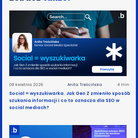
08 kwietnia 2026
Anita Treścińska
4 min
Social = wyszukiwarka. Jak Gen Z zmieniło sposób
szukania informacji i co to oznacza dla SEO w
social mediach?