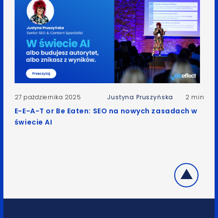
27 października 2025
Justyna Pruszyńska
2 min
E-E-A-T or Be Eaten: SEO na nowych zasadach w
świecie AI