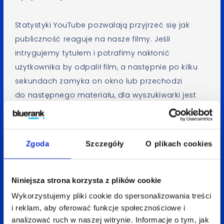
Statystyki YouTube pozwalają przyjrzeć się jak
publiczność reaguje na nasze filmy. Jeśli
intrygujemy tytułem i potrafimy nakłonić
użytkownika by odpalił film, a następnie po kilku
sekundach zamyka on okno lub przechodzi
do następnego materiału, dla wyszukiwarki jest
to sygnał, że wideo nie jest wartościowe
i nie podoba się publiczności. Warto
więc wyciągnąć wnioski, zidentyfikować błędy
Zgoda
Szczegóły
O plikach cookies
i konstruować natępny materiał w taki sposób,
by utrzymać zaangażowanie użytkownika
aż do samego końca. Sama długość filmu również
Niniejsza strona korzysta z plików cookie
ma znaczenie – nie może być zbyt krótki,
Wykorzystujemy pliki cookie do spersonalizowania treści
a jednocześnie filmy powyżej godziny również
i reklam, aby oferować funkcje społecznościowe i
analizować ruch w naszej witrynie. Informacje o tym, jak
nie są dobrze oceniane w rankingu wyszukiwarek.