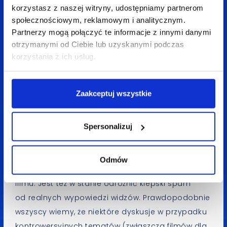
korzystasz z naszej witryny, udostępniamy partnerom
Użytkownicy YouTube lubią bogate merytorycznie
społecznościowym, reklamowym i analitycznym.
i jednocześnie mocno skondensowane treści, które
Partnerzy mogą połączyć te informacje z innymi danymi
pomagają w sposób przyspieszony zgłębić jakieś
otrzymanymi od Ciebie lub uzyskanymi podczas
zagadnienie.
korzystania z ich usług.
Pamiętaj o interakcji z widzami
Zaakceptuj wszystkie
Warto pozwolić widzom na zostawianie komentarzy
pod filmem. Dobrze jest odpowiadać
Spersonalizuj
na pozostawione tam pytania i reagować
na uzasadnione merytorycznie wypowiedzi. Google
Odmów
docenia zaangażowanie i szum jaki powstaje wokół
filmu. Jest też w stanie odróżnić kiepski spam
od realnych wypowiedzi widzów. Prawdopodobnie
wszyscy wiemy, że niektóre dyskusje w przypadku
kontrowersyjnych tematów (zwłaszcza filmów dla