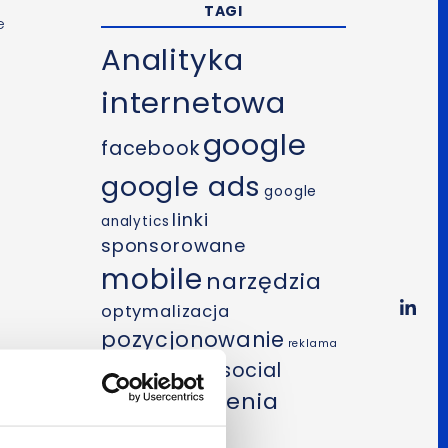
TAGI
e
Analityka
internetowa
google
facebook
google ads
google
linki
analytics
sponsorowane
mobile
narzędzia
optymalizacja
pozycjonowanie
reklama
SEO
social
internetowa
szkolenia
media
wideo