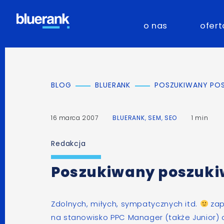
o nas
ofert
BLOG
BLUERANK
POSZUKIWANY PO
16 marca 2007
BLUERANK
,
SEM
,
SEO
1 min
Redakcja
Poszukiwany poszuk
Zdolnych, miłych, sympatycznych itd.
zap
na stanowisko
PPC Manager
(także
Junior
)