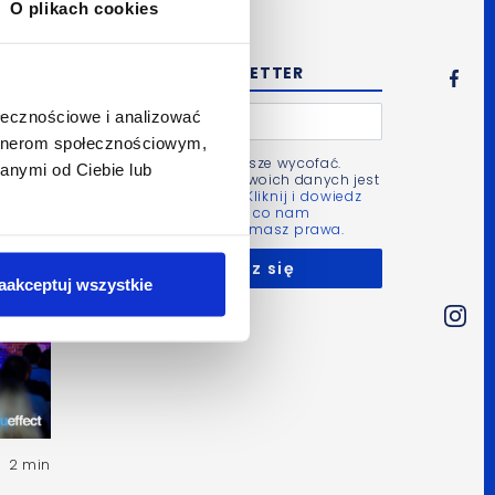
O plikach cookies
NEWSLETTER
ołecznościowe i analizować
artnerom społecznościowym,
Zgodę możesz zawsze wycofać.
anymi od Ciebie lub
Administratorem Twoich danych jest
Bluerank sp. z o.o.
Kliknij i dowiedz
się więcej m.in. po co nam
Twoje dane i jakie masz prawa.
aakceptuj wszystkie
2 min