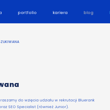
a
portfolio
kariera
blog
SZUKIWANA
iwana
raszamy do wzięcia udziału w rekrutacji Bluerank
 oraz
SEO Specialist
(również
Junior
).