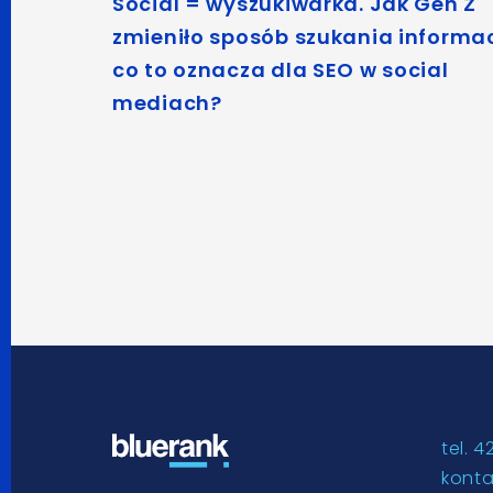
Social = wyszukiwarka. Jak Gen Z
zmieniło sposób szukania informacj
co to oznacza dla SEO w social
mediach?
tel. 4
kont