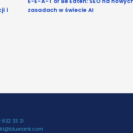
E-E-A-T or Be Eaten: SEO na nowyc
i i
zasadach w świecie AI
2 632 33 21
akt@bluerank.com