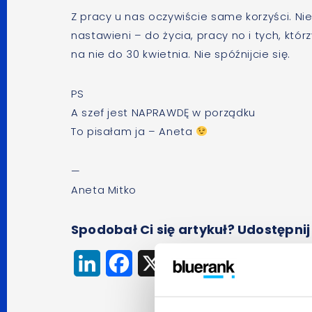
Z pracy u nas oczywiście same korzyści. Nie
nastawieni – do życia, pracy no i tych, kt
na nie do 30 kwietnia. Nie spóźnijcie się.
PS
A szef jest NAPRAWDĘ w porządku
To pisałam ja – Aneta
—
Aneta Mitko
Spodobał Ci się artykuł? Udostępnij
LinkedIn
Facebook
X