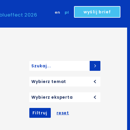
wyślij brief
en
pl
blueffect 2026
Search for:
Wybierz temat
Wybierz eksperta
Filtruj
reset