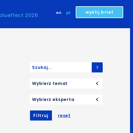
wyślij brief
en
pl
blueffect 2026
Search for:
Wybierz temat
Wybierz eksperta
Filtruj
reset