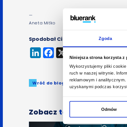
—
Aneta Mitko
Spodobał Ci się artykuł? Udostępnij
Zgoda
LinkedIn
Facebook
X
Niniejsza strona korzysta z
Wykorzystujemy pliki cookie 
ruch w naszej witrynie. Inf
reklamowym i analitycznym. 
Wróć do bloga
uzyskanymi podczas korzysta
Odmów
Zobacz
także: