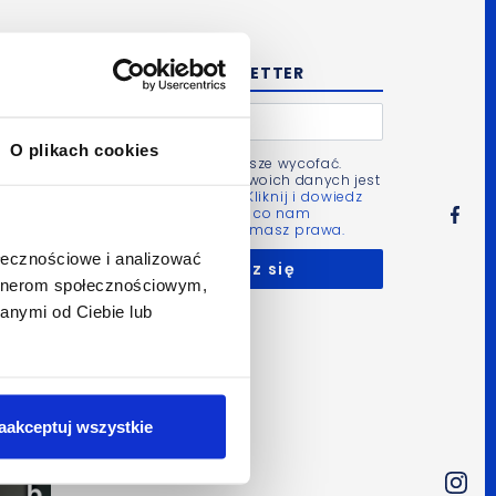
NEWSLETTER
O plikach cookies
Zgodę możesz zawsze wycofać.
Administratorem Twoich danych jest
Bluerank sp. z o.o.
Kliknij i dowiedz
się więcej m.in. po co nam
Twoje dane i jakie masz prawa.
ołecznościowe i analizować
artnerom społecznościowym,
anymi od Ciebie lub
aakceptuj wszystkie