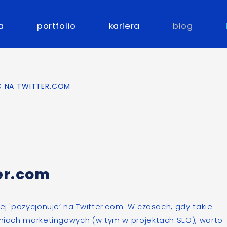
a
portfolio
kariera
blog
 NA TWITTER.COM
er.com
ej 'pozycjonuje’ na
Twitter.com
. W czasach, gdy takie
łaniach marketingowych (w tym w projektach SEO), warto