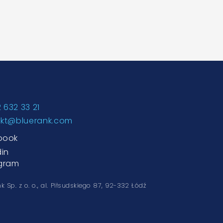
2 632 33 21
akt@bluerank.com
book
din
agram
k Sp. z o. o.,
al. Piłsudskiego 87, 92-332 Łódź