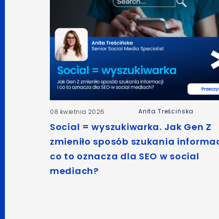
Anita Treścińska
08 kwietnia 2026
Social = wyszukiwarka. Jak Gen Z
zmieniło sposób szukania informacj
co to oznacza dla SEO w social
mediach?