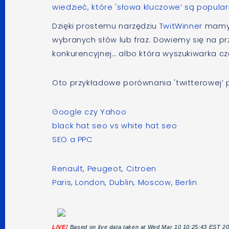
wiedzieć, które 'słowa kluczowe’ są popular
Dzięki prostemu narzędziu
TwitWinner
mamy 
wybranych słów lub fraz. Dowiemy się na przy
konkurencyjnej… albo która wyszukiwarka cz
Oto przykładowe porównania 'twitterowej’ 
Google czy Yahoo
black hat seo vs white hat seo
SEO a PPC
Renault, Peugeot, Citroen
Paris, London, Dublin, Moscow, Berlin
LIVE!
Based on live data taken at Wed Mar 10 10:25:43 EST 2