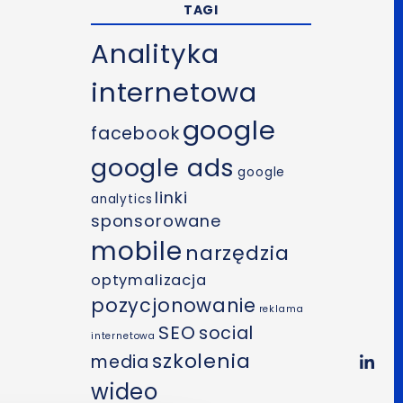
TAGI
Analityka
internetowa
google
facebook
google ads
google
linki
analytics
sponsorowane
mobile
narzędzia
optymalizacja
pozycjonowanie
reklama
SEO
social
internetowa
szkolenia
media
wideo