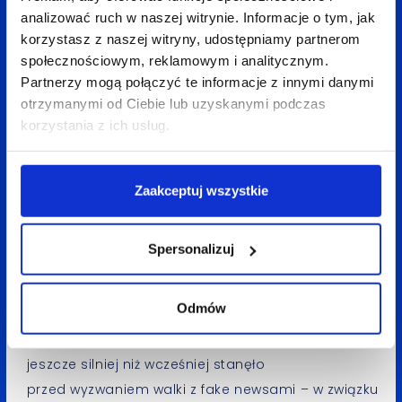
którzy do tej pory nie korzystali z niektórych
analizować ruch w naszej witrynie. Informacje o tym, jak
platform społecznościowych, chętniej zakładali
korzystasz z naszej witryny, udostępniamy partnerom
społecznościowym, reklamowym i analitycznym.
konta na kolejnych kanałach w poszukiwaniu
Partnerzy mogą połączyć te informacje z innymi danymi
rozrywki. Przyczyniło się to do wzrostu aktywności,
otrzymanymi od Ciebie lub uzyskanymi podczas
ale też oczekiwań odbiorców, szczególnie
korzystania z ich usług.
w kontekście innowacyjnych narzędzi i tempa
przekazu informacji. W związku z pandemią, wiele
marek przeniosło swoje działania do świata online,
Zaakceptuj wszystkie
mierząc się z nowymi wyzwaniami,
m.in. automatyzacją obsługi klienta, budowaniem
Spersonalizuj
wizerunku online za pomocą personal brandingu,
czy social shoppingiem. Wiele marek musiało
Odmów
dostosować swoją dotychczasową komunikację
pod nowy, pandemiczny świat. Social media
jeszcze silniej niż wcześniej stanęło
przed wyzwaniem walki z fake newsami – w związku