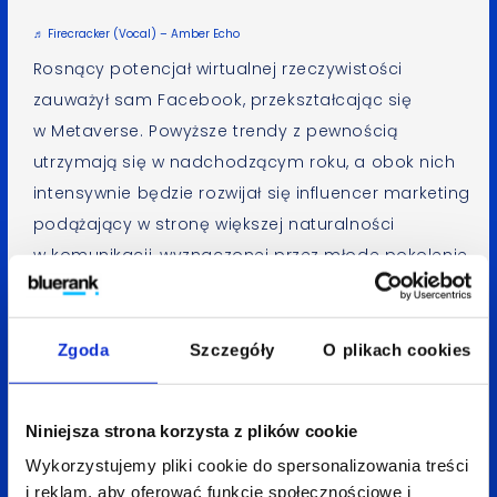
♬ Firecracker (Vocal) – Amber Echo
Rosnący potencjał wirtualnej rzeczywistości
zauważył sam Facebook, przekształcając się
w Metaverse. Powyższe trendy z pewnością
utrzymają się w nadchodzącym roku, a obok nich
intensywnie będzie rozwijał się influencer marketing
podążający w stronę większej naturalności
w komunikacji, wyznaczonej przez młode pokolenie
TikTokerów.
Co pandemia zmieniła
Zgoda
Szczegóły
O plikach cookies
w mojej branży w 2021 roku?
Niniejsza strona korzysta z plików cookie
Początek pandemii sprawił, że świat się zatrzymał
Wykorzystujemy pliki cookie do spersonalizowania treści
i jeszcze bardziej zdigitalizował – użytkownicy,
i reklam, aby oferować funkcje społecznościowe i