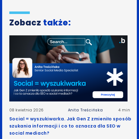
Zobacz
także:
08 kwietnia 2026
Anita Treścińska
4 min
Social = wyszukiwarka. Jak Gen Z zmieniło sposób
szukania informacji i co to oznacza dla SEO w
social mediach?