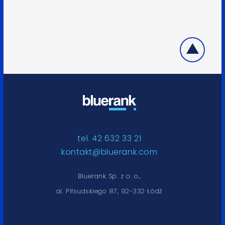
tel. 42 632 33 21
kontakt@bluerank.com
Bluerank Sp. z o. o.,
al. Piłsudskiego 87, 92-332 Łódź