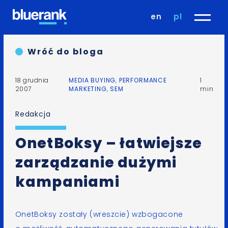
en
pl
Wróć do bloga
18 grudnia
MEDIA BUYING
,
PERFORMANCE
1
2007
MARKETING
,
SEM
min
Redakcja
OnetBoksy – łatwiejsze
zarządzanie dużymi
kampaniami
OnetBoksy
zostały (wreszcie) wzbogacone