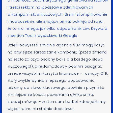
o możliwość
automatycznego generowania tytułów
i treści reklam
na podstawie zdefiniowanych
w kampanii słów kluczowych. Brzmi skomplikowanie
i nowocześnie, ale znający temat odkryją od razu,
że to nic innego, jak tylko odpowiednik tzw.
Keyword
Insertion Tool
z wyszukiwarki
Google
.
Dzięki powyższej zmianie agencje SEM mogą liczyć
na łatwiejsze zarządzanie kampanią (przed zmianą
należało założyć osobny boks dla każdego słowa
kluczowego!), a reklamodawcy powinni osiągnąć
przede wszystkim korzyści finansowe – rosnący CTR,
który zwykle wynika z lepszego dopasowania
reklamy do słowa kluczowego, powinien przynieść
zmniejszenie kosztu pozyskania użytkownika.
Inaczej mówiąc – za ten sam budżet zdobędziemy
więcej ruchu na stronie docelowej.