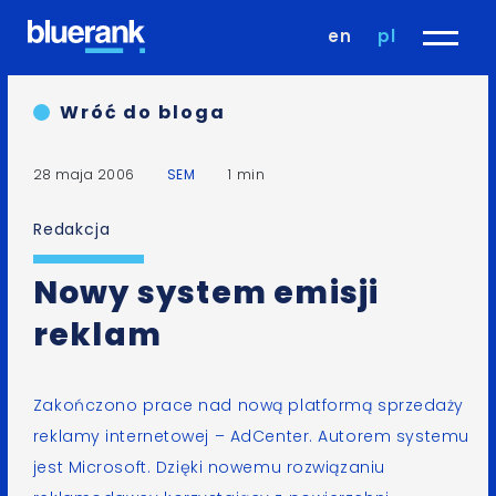
en
pl
Wróć do bloga
28 maja 2006
SEM
1 min
Redakcja
Nowy system emisji
reklam
Zakończono prace nad nową platformą sprzedaży
reklamy internetowej
–
AdCenter
. Autorem systemu
jest
Microsoft
. Dzięki nowemu rozwiązaniu