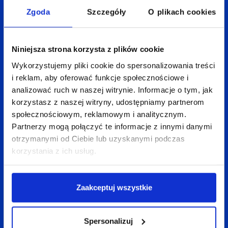
Aneta Mitko
Zgoda
Szczegóły
O plikach cookies
Spodobał Ci się artykuł? Udostępnij go:
Niniejsza strona korzysta z plików cookie
LinkedIn
Facebook
X
Wykorzystujemy pliki cookie do spersonalizowania treści
i reklam, aby oferować funkcje społecznościowe i
analizować ruch w naszej witrynie. Informacje o tym, jak
korzystasz z naszej witryny, udostępniamy partnerom
społecznościowym, reklamowym i analitycznym.
Wróć do bloga
Partnerzy mogą połączyć te informacje z innymi danymi
otrzymanymi od Ciebie lub uzyskanymi podczas
korzystania z ich usług.
Zobacz
także:
Zaakceptuj wszystkie
Spersonalizuj