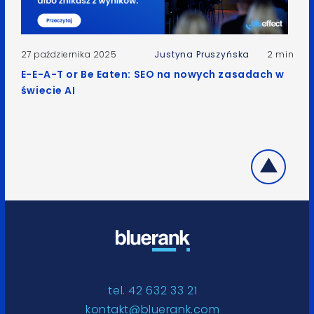
27 października 2025
Justyna Pruszyńska
2 min
E-E-A-T or Be Eaten: SEO na nowych zasadach w
świecie AI
tel. 42 632 33 21
kontakt@bluerank.com