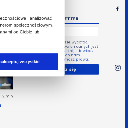
ołecznościowe i analizować
NEWSLETTER
artnerom społecznościowym,
anymi od Ciebie lub
Zgodę możesz zawsze wycofać.
Administratorem Twoich danych jest
Bluerank sp. z o.o.
Kliknij i dowiedz
się więcej m.in. po co nam
Twoje dane i jakie masz prawa.
aakceptuj wszystkie
2 min
h