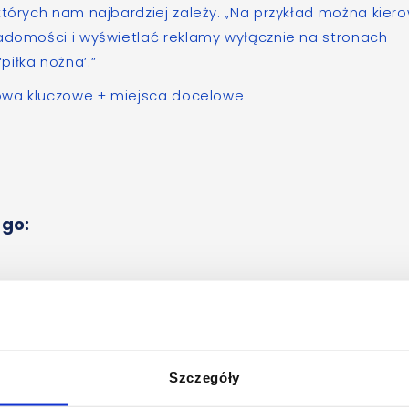
których nam najbardziej zależy. „Na przykład można kier
iadomości i wyświetlać reklamy wyłącznie na stronach
iłka nożna’.”
owa kluczowe + miejsca docelowe
 go:
Szczegóły