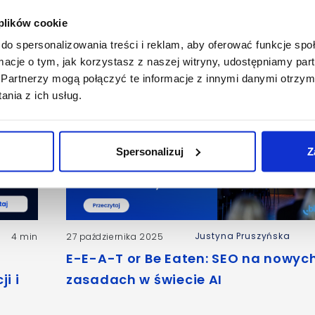
 plików cookie
do spersonalizowania treści i reklam, aby oferować funkcje sp
ormacje o tym, jak korzystasz z naszej witryny, udostępniamy p
Partnerzy mogą połączyć te informacje z innymi danymi otrzym
nia z ich usług.
Spersonalizuj
Z
Justyna Pruszyńska
4 min
27 października 2025
E-E-A-T or Be Eaten: SEO na nowyc
i i
zasadach w świecie AI