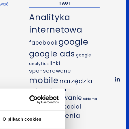
TAGI
ować
Analityka
internetowa
google
facebook
google ads
google
linki
analytics
sponsorowane
mobile
narzędzia
optymalizacja
pozycjonowanie
reklama
SEO
social
internetowa
szkolenia
media
O plikach cookies
wideo