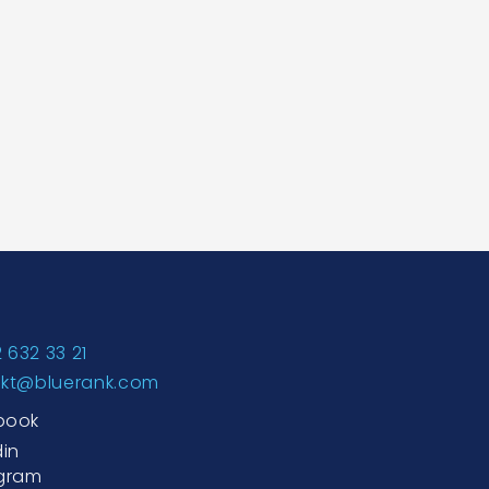
2 632 33 21
akt@bluerank.com
book
din
agram