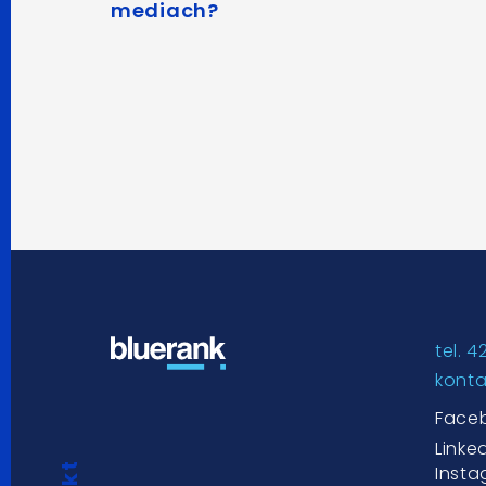
mediach?
tel. 4
kont
Face
Linke
Inst