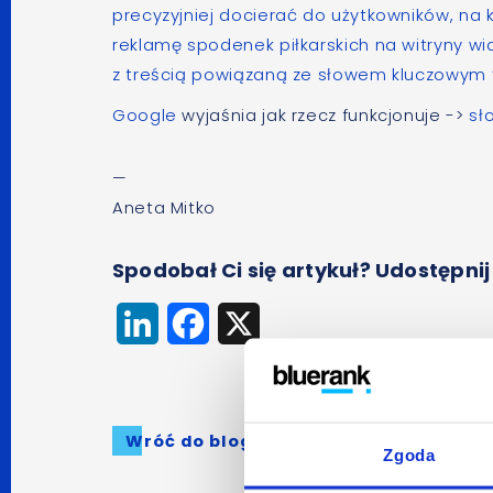
precyzyjniej docierać do użytkowników, na 
reklamę spodenek piłkarskich na witryny w
z treścią powiązaną ze słowem kluczowym ‘p
Google
wyjaśnia jak rzecz funkcjonuje ->
sł
—
Aneta Mitko
Spodobał Ci się artykuł? Udostępnij
LinkedIn
Facebook
X
Wróć do bloga
Zgoda