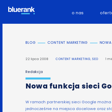
o nas
ofert
BLOG
CONTENT MARKETING
NOWA 
22 lipca 2008
CONTENT MARKETING
,
SEO
1 m
Redakcja
Nowa funkcja sieci G
W ramach
partnerskiej sieci Google
można 
jednocześnie na
miejsca docelowe
oraz
sł