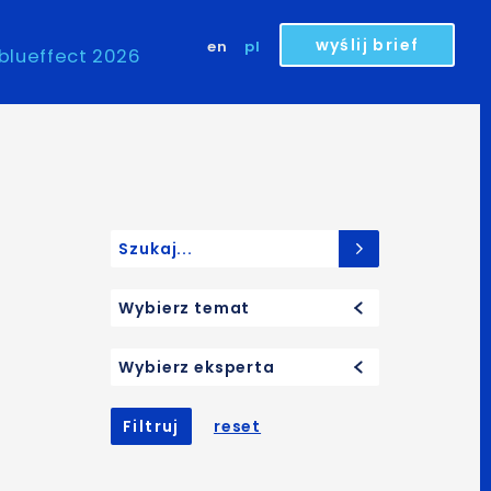
wyślij brief
en
pl
blueffect 2026
Search for:
Wybierz temat
Wybierz eksperta
Filtruj
reset