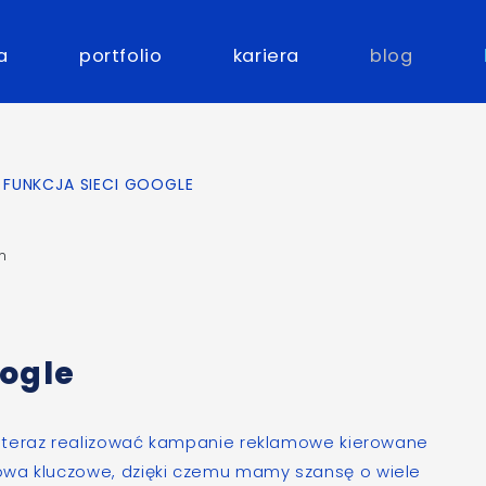
a
portfolio
kariera
blog
FUNKCJA SIECI GOOGLE
in
oogle
teraz realizować kampanie reklamowe kierowane
owa kluczowe
, dzięki czemu mamy szansę o wiele