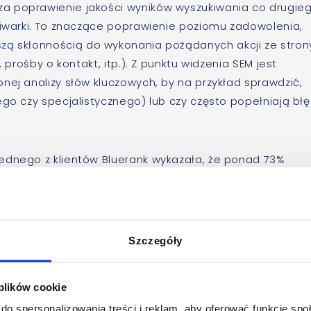
a poprawienie jakości wyników wyszukiwania co drugie
kiwarki. To znaczące poprawienie poziomu zadowolenia,
szą
skłonnością do wykonania pożądanych akcji ze stron
 prośby o kontakt, itp.). Z punktu widzenia SEM jest
nej analizy słów kluczowych, by na przykład sprawdzić,
ego czy specjalistycznego) lub czy często popełniają bł
ednego z klientów Bluerank wykazała, że ponad 73%
ka świadczonych usług. Nie dość, że treści tego rodzaj
 wyszukiwania nie zawierały odnośnika np. do strony
uta mógłby poprosić o interesujące go informacje.
ie sekcję „Cennik”, pokazującą się w czołówce wyników
Szczegóły
 wcześniej zapytania o ceny usług, dzięki czemu istotn
rbowania pracowników, odpowiadających wciąż na te sa
 plików cookie
do spersonalizowania treści i reklam, aby oferować funkcje sp