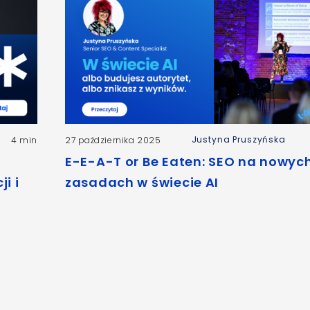
Justyna Pruszyńska
4 min
27 października 2025
E-E-A-T or Be Eaten: SEO na nowyc
i i
zasadach w świecie AI