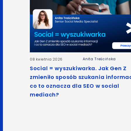
Anita Treścińska
08 kwietnia 2026
Social = wyszukiwarka. Jak Gen Z
zmieniło sposób szukania informacj
co to oznacza dla SEO w social
mediach?