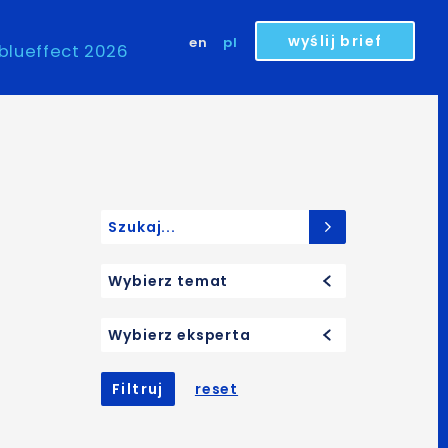
wyślij brief
en
pl
blueffect 2026
Search for:
Wybierz temat
Wybierz eksperta
Filtruj
reset