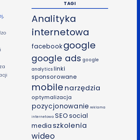
TAGI
Analityka
aj
,
internetowa
dzo
google
facebook
i
google ads
google
cza
linki
analytics
cji
sponsorowane
mobile
narzędzia
optymalizacja
pozycjonowanie
reklama
SEO
social
internetowa
szkolenia
media
wideo