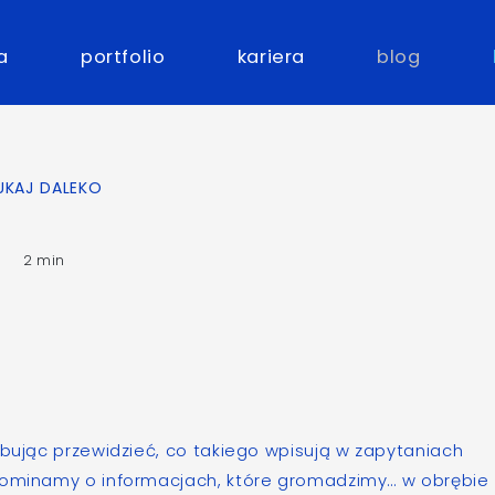
a
portfolio
kariera
blog
ZUKAJ DALEKO
2 min
óbując przewidzieć, co takiego wpisują w zapytaniach
apominamy o informacjach, które gromadzimy… w obrębie