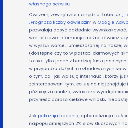
własnego serwisu.
Owszem, zewnętrzne narzędzia, takie jak
„L
„Prognoza liczby odwiedzin”
w
Google Adwo
pozwalają dosyć dokładnie wywnioskować, ja
wartościowe informacje można również uz
w wyszukiwarce… umieszczonej na naszej wit
(dostępne czy to w postaci darmowych skr
to nie tylko jeden z bardziej funkcjonalny
w przypadku dużych i rozbudowanych serwis
o tym, co i jak wpisują internauci, którzy ju
zainteresowani tym, co się na niej znajduje
późniejsza analiza, zwłaszcza wyodrębnieni
przynieść bardzo ciekawe wnioski, niedost
Jak
pokazują badania
, optymalizacja treści
najpopularniejszych 2% słów kluczowych n