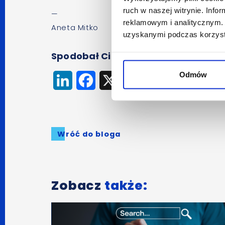
ruch w naszej witrynie. Inf
—
reklamowym i analitycznym. 
Aneta Mitko
uzyskanymi podczas korzysta
Spodobał Ci się artykuł? Udostępnij
Odmów
LinkedIn
Facebook
X
Wróć do bloga
Zobacz
także: