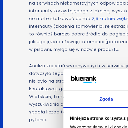
na serwisach niekomercyjnych odpowiada z
internauty korzystającego z lokalnej wyszu
co może skutkować ponad
2,5 krotnie więk
internauty (złożenia zamówienia, rejestracji,
to również bardzo dobre źródło do pogłębio
jakiego języka używają internauci (potoczn
w pisowni, myląc się w nazwie produktu.
Analiza zapytań wykonywanych w serwisie j
dotyczyło tego samego zagadnienia – cenni
nie było na stronach, to na dodatek wyniki
kontaktowej, gdzie zainteresowany interna
W efekcie, firma umieściła na swojej witryn
Zgoda
wyszukiwania dla każdego zaobserwowanego
spadła liczba telefonów i poziom zaabso
Niniejsza strona korzysta z
pytania.
Wykorzystujemy pliki cookie 