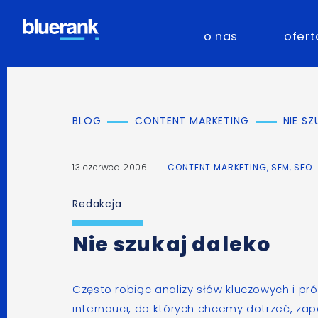
o nas
ofert
BLOG
CONTENT MARKETING
NIE S
13 czerwca 2006
CONTENT MARKETING
,
SEM
,
SEO
Redakcja
Nie szukaj daleko
Często robiąc analizy słów kluczowych i pr
internauci, do których chcemy dotrzeć, z