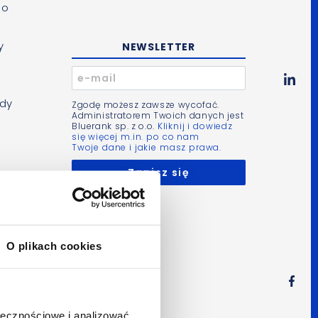
go
y
NEWSLETTER
ędy
Zgodę możesz zawsze wycofać.
Administratorem Twoich danych jest
Bluerank sp. z o.o.
Kliknij i dowiedz
się więcej m.in. po co nam
Twoje dane i jakie masz prawa.
u
O plikach cookies
ie
me
ołecznościowe i analizować