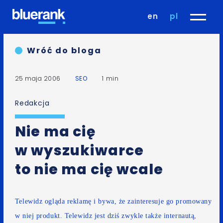
en
pl
Wróć do bloga
25 maja 2006
SEO
1 min
Redakcja
Nie ma cię
w wyszukiwarce
to nie ma cię wcale
Telewidz ogląda reklamę i bywa, że zainteresuje go promowany
w niej produkt. Telewidz jest dziś zwykle także internautą,