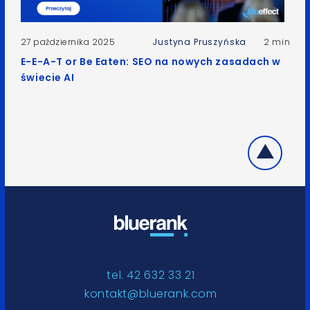
27 października 2025
Justyna Pruszyńska
2 min
E-E-A-T or Be Eaten: SEO na nowych zasadach w
świecie AI
tel. 42 632 33 21
kontakt@bluerank.com