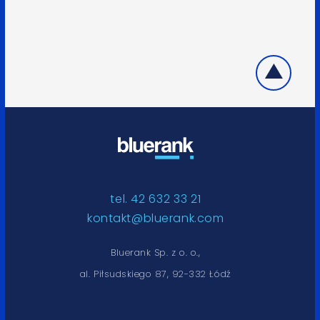
tel. 42 632 33 21
kontakt@bluerank.com
Bluerank Sp. z o. o.,
al. Piłsudskiego 87, 92-332 Łódź