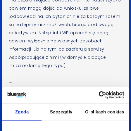
mu oszałamiające powodzenie. Internauci szybko
bowiem mogą dojść do wniosku, że owe
„odpowiedzi na ich pytania” nie za każdym razem
są najlepszymi z możliwych, biorąc pod uwagę
obiektywizm. Netsprint i WP opierać się będą
bowiem wyłącznie na własnych zasobach
informacji lub na tym, co zaoferują serwisy
współpracujące z nimi (w domyśle płacące
im za reklamę tego typu).
—
Aneta Mitko
Spodobał Ci się artykuł? Udostępnij go:
Zgoda
Szczegóły
O plikach cookies
LinkedIn
Facebook
X