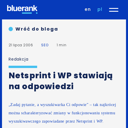
en
pl
Wróć do bloga
21 lipca 2006
SEO
1 min
Redakcja
Netsprint i WP stawiają
na odpowiedzi
„Zadaj pytanie, a wyszukiwarka Ci odpowie” – tak najkrócej
można scharakteryzować
zmiany w funkcjonowaniu systemu
wyszukiwawczego zapowiadane przez Netsprint i WP
.