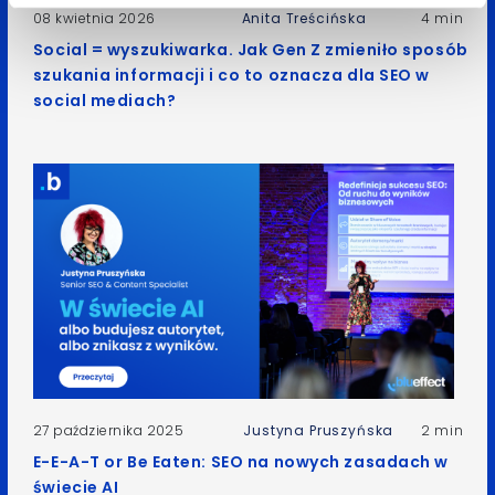
08 kwietnia 2026
Anita Treścińska
4 min
Social = wyszukiwarka. Jak Gen Z zmieniło sposób
szukania informacji i co to oznacza dla SEO w
social mediach?
27 października 2025
Justyna Pruszyńska
2 min
E-E-A-T or Be Eaten: SEO na nowych zasadach w
świecie AI