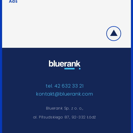
Ads
tel. 42 632 33 21
kontakt@bluerank.com
Bluerank Sp. z o. o.,
al. Piłsudskiego 87, 92-332 Łódź