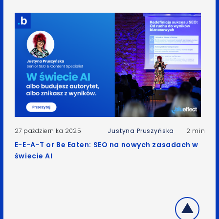
27 października 2025
Justyna Pruszyńska
2 min
E-E-A-T or Be Eaten: SEO na nowych zasadach w
świecie AI