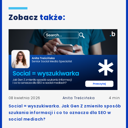
Zobacz
także:
08 kwietnia 2026
Anita Treścińska
4 min
Social = wyszukiwarka. Jak Gen Z zmieniło sposób
szukania informacji i co to oznacza dla SEO w
social mediach?