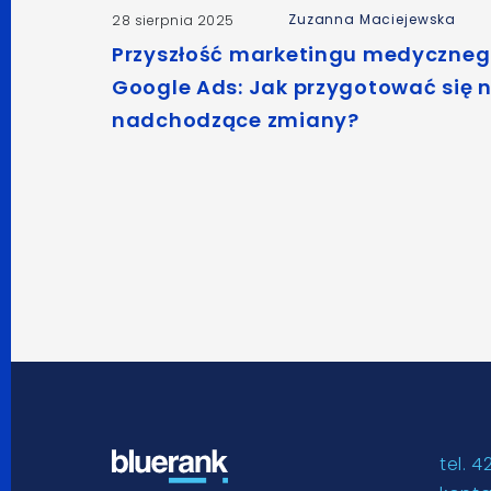
Zuzanna Maciejewska
28 sierpnia 2025
Przyszłość marketingu medyczneg
Google Ads: Jak przygotować się 
nadchodzące zmiany?
tel. 4