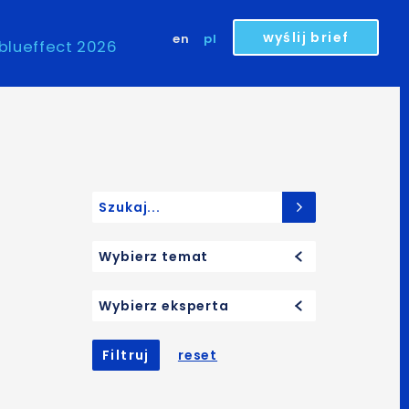
wyślij brief
en
pl
blueffect 2026
Search for:
Wybierz temat
Wybierz eksperta
Filtruj
reset