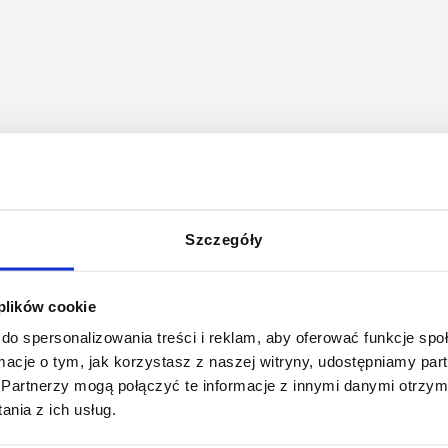
eżeć od szukanych fraz. Na przykład „children health coverage” i „children health
a dla kolejnych tak (obserwujemy to zazwyczaj przy dłuższych frazach). Zmiany,
e Webmaster Central
.
aźnie widać, że Google dąży do poprawienia wyników wyszukiwania już nie tylko w kwest
Szczegóły
ch do potrzeb internauty), ale także w sferze samych funkcjonalności i użyteczności 
 plików cookie
do spersonalizowania treści i reklam, aby oferować funkcje sp
ormacje o tym, jak korzystasz z naszej witryny, udostępniamy p
 go:
Partnerzy mogą połączyć te informacje z innymi danymi otrzym
nia z ich usług.