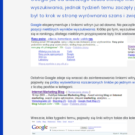
wyszukiwania
, jednak tydzień temu zaczęły p
był to krok w stronę wyrównania szans i zwi
Google
eksperymentuje z linkami witryn już od dawna. Na początku,
pozycji niektórych wyników wyszukiwania
. Krótko po tym, wyszuk
się w rankingu, dlatego niektórym przypisywane były linki wielowi
Ostatnio Google zdaje się wracać do zainteresowania linkami wit
pojawiły się
próby wyświetlania rozszerzonych linków po jednym w
z liczbą postów w kategorii.
Wreszcie, kilka tygodni temu, pojawiły się linki witryn także dla k