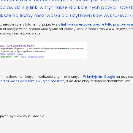
ojawiać się linki witryn także dla kolejnych pozycji. Czyż
ększenia liczby możliwości dla użytkowników wyszukiwarki
 niecałe cztery lata temu, pojawiły się
linki wielowierszowe, obecne tylko przy pierwsz
iwarka zaczęła w ten sposób wskazywać na jakość / popularność stron WWW pojawiają
erszowe, innym pojedyncze.
ryn i testowania różnych możliwości z tym związanych. W
brytyjskim Google
na przykła
ierszu wraz z adresami URL tych podstron
, a niektóre blogi otrzymały dodatkowe linki
olejnych wyników wyszukiwania.