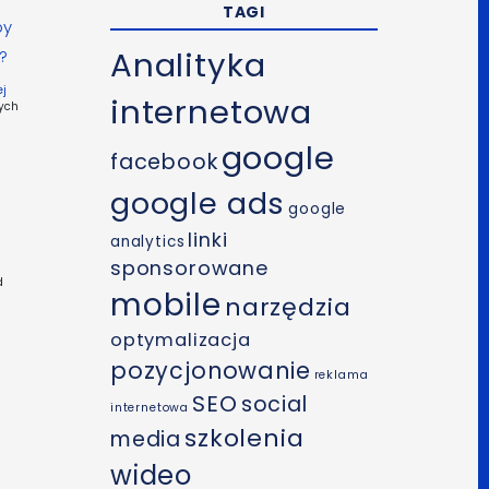
TAGI
by
Analityka
?
ej
internetowa
cych
google
facebook
google ads
google
linki
analytics
sponsorowane
d
mobile
narzędzia
optymalizacja
pozycjonowanie
reklama
SEO
social
internetowa
szkolenia
media
wideo