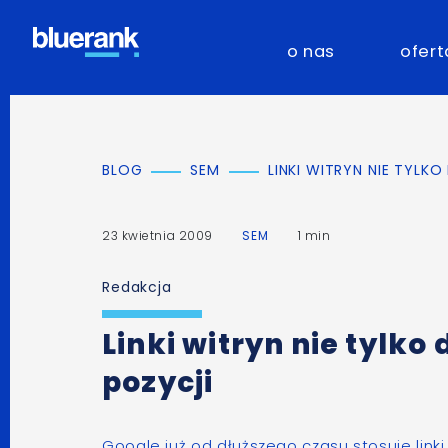
o nas
ofert
BLOG
SEM
LINKI WITRYN NIE TYLKO
23 kwietnia 2009
SEM
1 min
Redakcja
Linki witryn nie tylko 
pozycji
Google już od dłuższego czasu stosuje linki