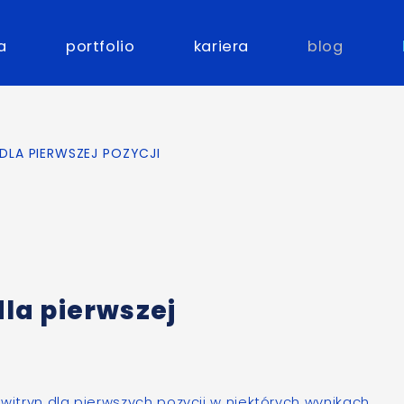
a
portfolio
kariera
blog
 DLA PIERWSZEJ POZYCJI
dla pierwszej
 witryn dla pierwszych pozycji w niektórych wynikach