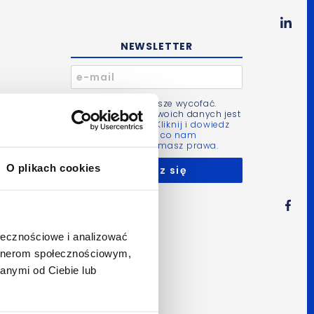
NEWSLETTER
Zgodę możesz zawsze wycofać.
Administratorem Twoich danych jest
Bluerank sp. z o.o.
Kliknij i dowiedz
się więcej m.in. po co nam
Twoje dane i jakie masz prawa.
ii
O plikach cookies
danego
ołecznościowe i analizować
artnerom społecznościowym,
anymi od Ciebie lub