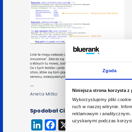
Linki te mają ciekawe cechy – między innymi, ich treść zaczęła zal
insurance”. Zdarza się też, że dla pierwszej strony są nieobecne, 
o których tu mowa, zostały też
oficjalnie opisane na blogu Googl
Co z tych testów i prób wyniknie? Zobaczymy. Tak czy inaczej, wyr
Zgoda
stron, które się tam pojawiają na dane zapytanie (i dopasowania i
serwisu, wskazywanych w rankingu wyszukiwania.
—
Niniejsza strona korzysta z
Aneta Mitko
Wykorzystujemy pliki cookie 
ruch w naszej witrynie. Inf
Spodobał Ci się artykuł? Udostępnij
reklamowym i analitycznym. 
uzyskanymi podczas korzysta
LinkedIn
Facebook
X