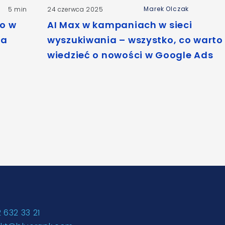
Marek Olczak
5 min
24 czerwca 2025
o w
AI Max w kampaniach w sieci
na
wyszukiwania – wszystko, co warto
wiedzieć o nowości w Google Ads
2 632 33 21