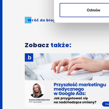
Odmów
Wróć do bloga
Zobacz
także: