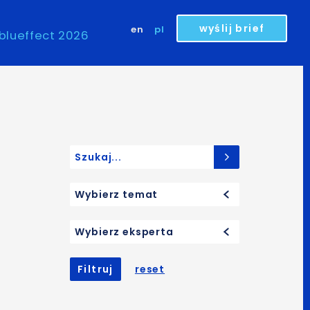
wyślij brief
en
pl
blueffect 2026
Search for:
Wybierz temat
Wybierz eksperta
Filtruj
reset