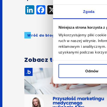
LinkedIn
Facebook
X
Zgoda
Niniejsza strona korzysta z
Wróć do bloga
Wykorzystujemy pliki cookie 
ruch w naszej witrynie. Inf
reklamowym i analitycznym. 
uzyskanymi podczas korzysta
Zobacz
także:
Odmów