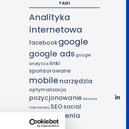
TAGI
Analityka
internetowa
google
facebook
google ads
google
linki
analytics
sponsorowane
mobile
narzędzia
optymalizacja
pozycjonowanie
reklama
SEO
social
internetowa
szkolenia
media
wideo