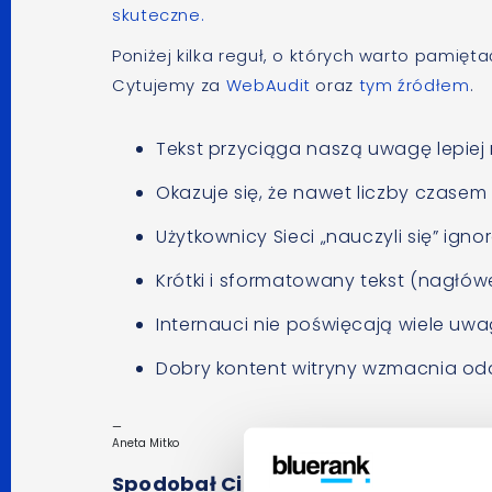
skuteczne.
Poniżej kilka reguł, o których warto pamięt
Cytujemy za
WebAudit
oraz
tym źródłem
.
Tekst przyciąga naszą uwagę lepiej 
Okazuje się, że nawet liczby czasem
Użytkownicy Sieci „nauczyli się” ig
Krótki i sformatowany tekst (nagłówek
Internauci nie poświęcają wiele uwa
Dobry kontent witryny wzmacnia odd
—
Aneta Mitko
Spodobał Ci się artykuł? Udostępnij