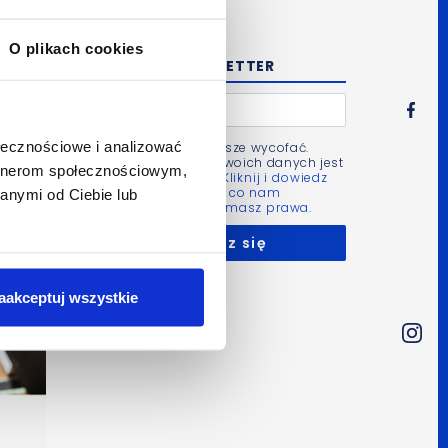
O plikach cookies
NEWSLETTER
ołecznościowe i analizować
Zgodę możesz zawsze wycofać.
Administratorem Twoich danych jest
artnerom społecznościowym,
Bluerank sp. z o.o.
Kliknij i dowiedz
się więcej m.in. po co nam
anymi od Ciebie lub
Twoje dane i jakie masz prawa.
aakceptuj wszystkie