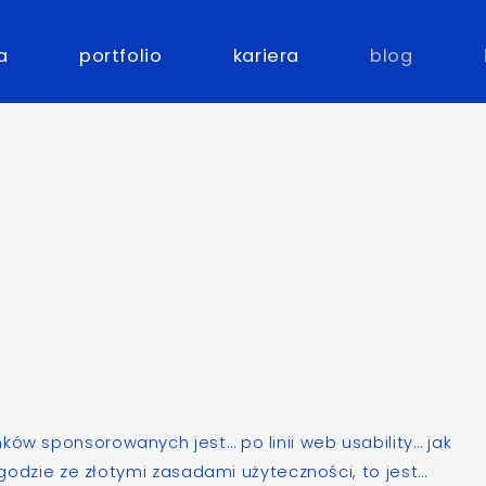
a
portfolio
kariera
blog
nków sponsorowanych jest… po linii
web usability
… jak
 zgodzie ze złotymi zasadami użyteczności, to jest…