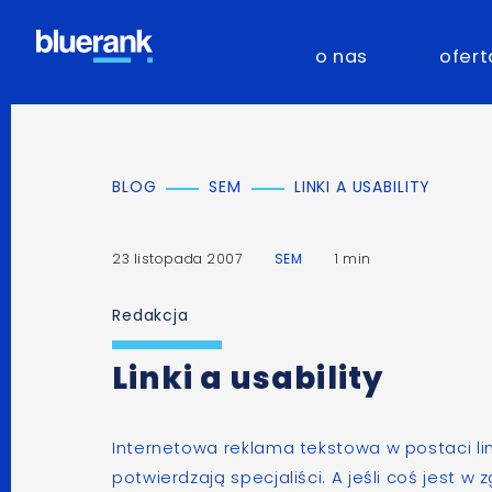
o nas
ofert
BLOG
SEM
LINKI A USABILITY
23 listopada 2007
SEM
1 min
Redakcja
Linki a usability
Internetowa reklama tekstowa w postaci li
potwierdzają specjaliści. A jeśli coś jest w