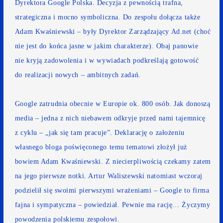
Dyrektora Google Polska. Decyzja z pewnością trafna,
strategiczna i mocno symboliczna. Do zespołu dołącza także
Adam Kwaśniewski – były Dyrektor Zarządzający Ad.net (choć
nie jest do końca jasne w jakim charakterze). Obaj panowie
nie kryją zadowolenia i
w wywiadach
podkreślają gotowość
do realizacji nowych – ambitnych zadań.
Google zatrudnia obecnie w Europie ok. 800 osób.
Jak donoszą
media
– jedna z nich niebawem odkryje przed nami tajemnicę
z cyklu – „jak się tam pracuje”. Deklarację o założeniu
własnego bloga poświęconego temu tematowi złożył już
bowiem Adam Kwaśniewski. Z niecierpliwością czekamy zatem
na jego pierwsze notki. Artur Waliszewski natomiast wczoraj
podzielił się swoimi pierwszymi wrażeniami –
Google to firma
fajna i sympatyczna
– powiedział. Pewnie ma rację… Życzymy
powodzenia polskiemu zespołowi.