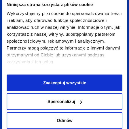
Niniejsza strona korzysta z plików cookie
Z tematyką eyetrackingu, nierozerwalnie łączy się
Wykorzystujemy pliki cookie do spersonalizowania treści
litera „F”
, która jest niezwykle ważna w procesie
i reklam, aby oferować funkcje społecznościowe i
powstawania tekstów. Badania polegające
analizować ruch w naszej witrynie. Informacje o tym, jak
korzystasz z naszej witryny, udostępniamy partnerom
na śledzeniu ruchu gałek ocznych udowodniły,
społecznościowym, reklamowym i analitycznym.
że internauci zapoznają się z tekstem, czytając
Partnerzy mogą połączyć te informacje z innymi danymi
w pierwszej kolejności to, co znajduje się na samej
otrzymanymi od Ciebie lub uzyskanymi podczas
górze strony (zwykle jest to tytuł artykułu),
korzystania z ich usług.
następnie nieco niżej (lead), a na koniec, skanują
wzrokiem resztę tekstu, wodząc oczami w dół,
Zaakceptuj wszystkie
wzdłuż lewej krawędzi strony. Z powstałego w ten
sposób schematu, wyłania się litera „F”.
Spersonalizuj
Odmów