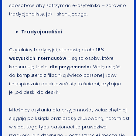
sposobów, aby zatrzymać e-czytelnika – zarówno
tradycjonalistę, jak i skanującego.
Tradycjonaliści
Czytelnicy tradycyjni, stanowią około
16%
wszystkich internautów
– są to osoby, które
konsumują treści
dla przyjemności
. Wolą usiąść
do komputera z filiżanką świeżo parzonej kawy
i niespiesznie delektować się treściami, czytając
je „od deski do deski”.
Miłośnicy czytania dla przyjemności, wciąż chętniej
sięgają po książki oraz prasę drukowaną, natomiast
w sieci, tego typu pasjonaci to prawdziwa
rzadkość. Nic dziwnego – oczy szybciej męczą się