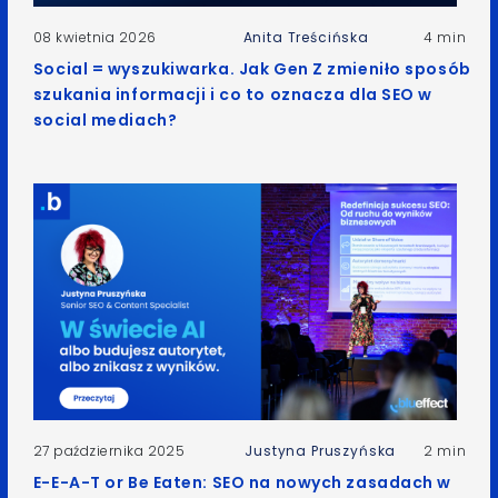
08 kwietnia 2026
Anita Treścińska
4 min
Social = wyszukiwarka. Jak Gen Z zmieniło sposób
szukania informacji i co to oznacza dla SEO w
social mediach?
27 października 2025
Justyna Pruszyńska
2 min
E-E-A-T or Be Eaten: SEO na nowych zasadach w