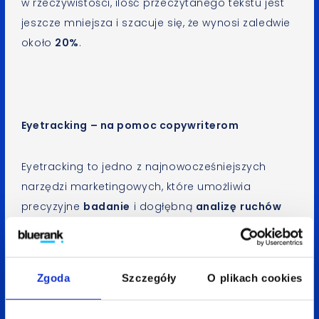
w rzeczywistości, ilość przeczytanego tekstu jest
jeszcze mniejsza i szacuje się, że wynosi zaledwie
około
20%
.
Eyetracking – na pomoc copywriterom
Eyetracking to jedno z najnowocześniejszych
narzędzi marketingowych, które umożliwia
precyzyjne
badanie
i dogłębną
analizę
ruchów
gałek ocznych
np. podczas przeglądania strony
internetowej. W praktyce, znajomość tego
zagadnienia jest niezwykle przydatna
Zgoda
Szczegóły
O plikach cookies
m.in. podczas tworzenia strony internetowej,
ale także w codziennej pracy copywriterów.