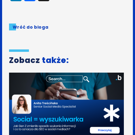
Wróć do bloga
Zobacz
także: