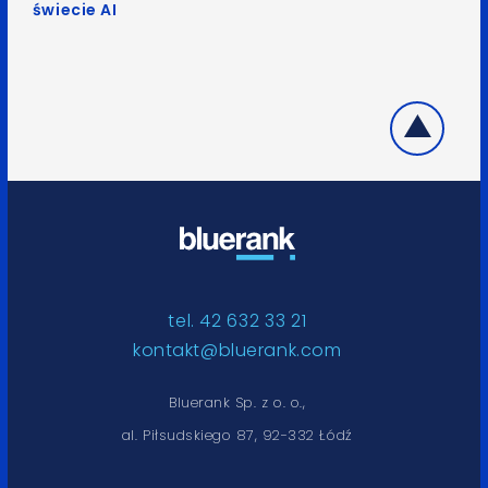
świecie AI
tel. 42 632 33 21
kontakt@bluerank.com
Bluerank Sp. z o. o.,
al. Piłsudskiego 87, 92-332 Łódź