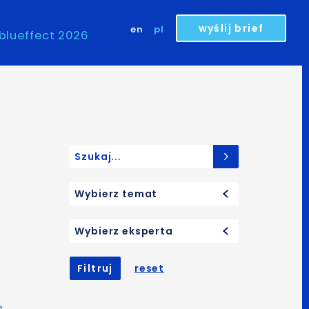
wyślij brief
en
pl
blueffect 2026
Search for:
Wybierz temat
Wybierz eksperta
Filtruj
reset
e