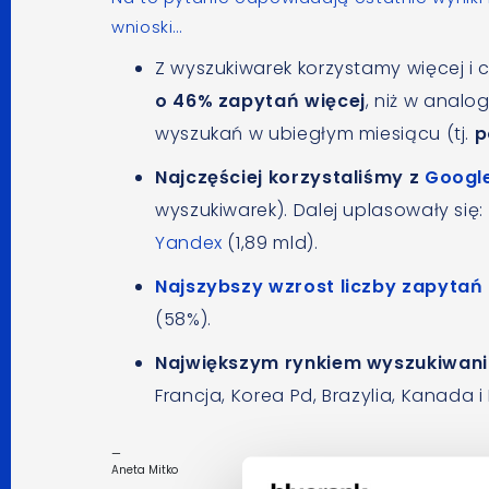
wnioski…
Z wyszukiwarek korzystamy więcej i
o 46% zapytań więcej
, niż w analo
wyszukań w ubiegłym miesiącu (tj.
p
Najczęściej korzystaliśmy z
Googl
wyszukiwarek). Dalej uplasowały się:
Yandex
(1,89 mld).
Najszybszy wzrost liczby zapyta
(58%).
Największym rynkiem wyszukiwania
Francja, Korea Pd, Brazylia, Kanada i 
—
Aneta Mitko