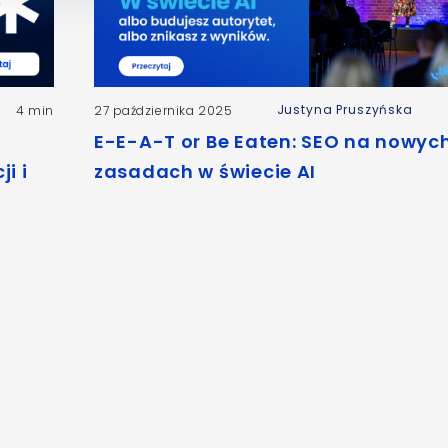
Justyna Pruszyńska
4 min
27 października 2025
E-E-A-T or Be Eaten: SEO na nowyc
i i
zasadach w świecie AI