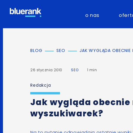
o nas
ofert
BLOG
SEO
JAK WYGLĄDA OBECNIE
26 stycznia 2010
SEO
1 min
Redakcja
Jak wygląda obecnie
wyszukiwarek?
Na to pytanie odpowiadają ostatnie
wynik