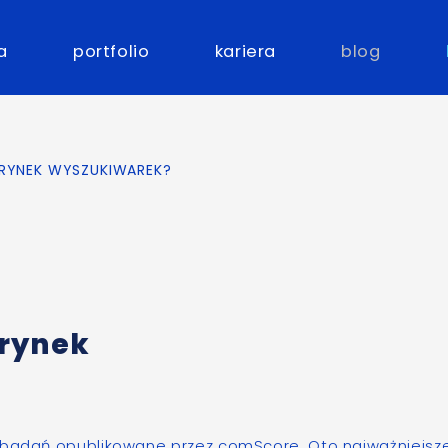
a
portfolio
kariera
blog
 RYNEK WYSZUKIWAREK?
 rynek
i badań opublikowane przez comScore
. Oto najważniejsz