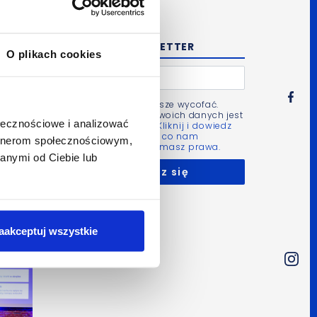
NEWSLETTER
O plikach cookies
Zgodę możesz zawsze wycofać.
Administratorem Twoich danych jest
ołecznościowe i analizować
Bluerank sp. z o.o.
Kliknij i dowiedz
się więcej m.in. po co nam
artnerom społecznościowym,
Twoje dane i jakie masz prawa.
anymi od Ciebie lub
aakceptuj wszystkie