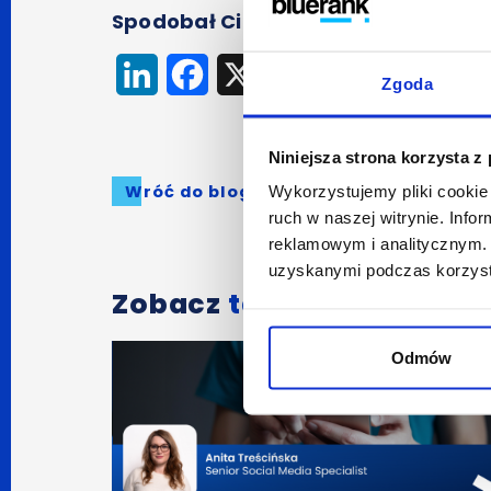
Spodobał Ci się artykuł? Udostępnij
LinkedIn
Facebook
X
Zgoda
Niniejsza strona korzysta z
Wróć do bloga
Wykorzystujemy pliki cookie 
ruch w naszej witrynie. Inf
reklamowym i analitycznym. 
uzyskanymi podczas korzysta
Zobacz
także:
Odmów