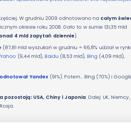
 częściej. W grudniu 2009 odnotowano na
całym świe
gicznym okresie roku 2008. Dało to w sumie 131,35 mld
onad 4 mld zapytań dziennie
).
e
(87,81 mld wyszukań w grudniu = 66,8% udział w rynk
Yahoo
(9,44 mld),
Baidu
(8,53 mld),
Bing
(4,09 mld),
ń odnotował Yandex
(91%). Potem… Bing (70%) i Googl
 pozostają: USA, Chiny i Japonia
. Dalej: UK, Niemcy,
Rosja.