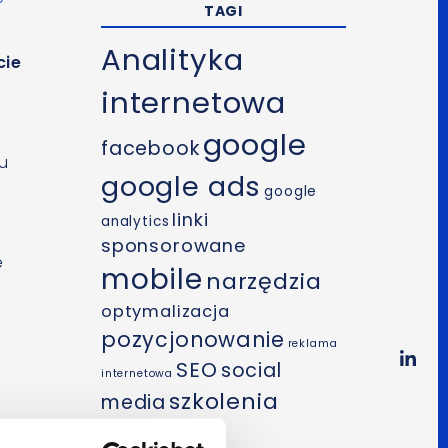
TAGI
Analityka
cie
internetowa
google
facebook
u
google ads
google
linki
analytics
sponsorowane
e
mobile
narzędzia
optymalizacja
pozycjonowanie
reklama
SEO
social
internetowa
szkolenia
media
wideo