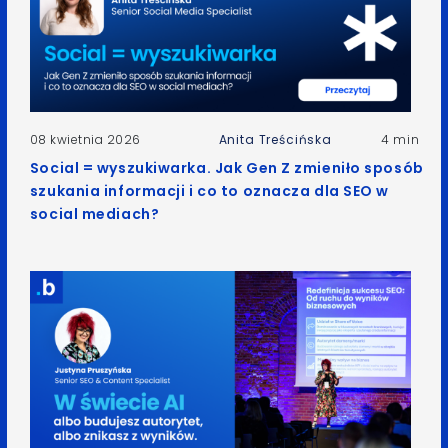
08 kwietnia 2026
Anita Treścińska
4 min
Social = wyszukiwarka. Jak Gen Z zmieniło sposób
szukania informacji i co to oznacza dla SEO w
social mediach?