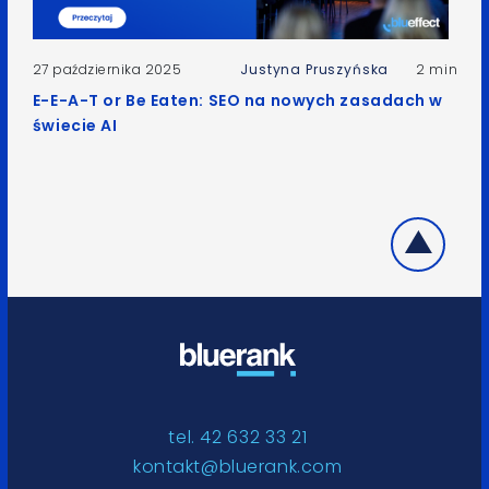
27 października 2025
Justyna Pruszyńska
2 min
E-E-A-T or Be Eaten: SEO na nowych zasadach w
świecie AI
tel. 42 632 33 21
kontakt@bluerank.com