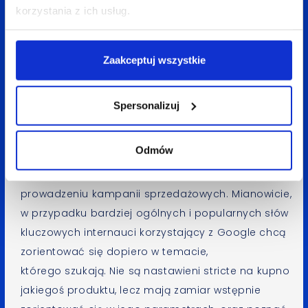
zakwalifikowano do pierwszej grupy. W grupie
korzystania z ich usług.
drugiej znalazło się pozostałe 80% tych, które
okazały się mniej popularne. Jakie wnioski płyną
z powyższego porównania? Pozycje od 8 do 10 dla
Zaakceptuj wszystkie
bardziej niszowych słów kluczowych i tzw.
long –
taili
miały w Google o ok. 30% wyższy współczynnik
Spersonalizuj
konwersji (CR), niż pozycja 1.
Mamy swoją teorię, która może posłużyć
Odmów
do interpretacji tego zjawiska. Jest ona oparta
na doświadczeniach zdobywanych przy
prowadzeniu kampanii sprzedażowych. Mianowicie,
w przypadku bardziej ogólnych i popularnych słów
kluczowych internauci korzystający z Google chcą
zorientować się dopiero w temacie,
którego szukają. Nie są nastawieni stricte na kupno
jakiegoś produktu, lecz mają zamiar wstępnie