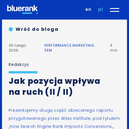
en
pl
Wróć do bloga
26 lutego
PERFORMANCE MARKETING
,
4
2009
SEM
min
Redakcja
Jak pozycja wpływa
na ruch (II / II)
Prezentujemy drugą część obiecanego
raportu
przygotowanego przez Atlas Institute, pod tytułem
„How Search Engine Rank Impacts Conversions
„.