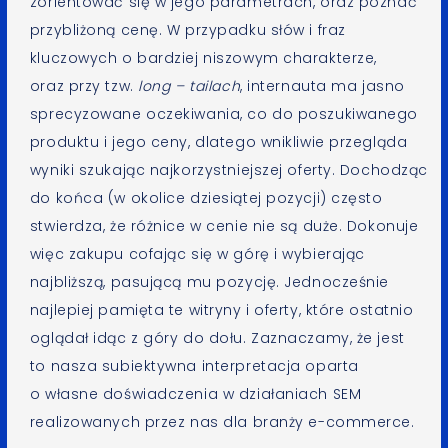
zorientować się w jego parametrach, oraz poznać
przybliżoną cenę. W przypadku słów i fraz
kluczowych o bardziej niszowym charakterze,
oraz przy tzw.
long – tailach
, internauta ma jasno
sprecyzowane oczekiwania, co do poszukiwanego
produktu i jego ceny, dlatego wnikliwie przegląda
wyniki szukając najkorzystniejszej oferty. Dochodząc
do końca (w okolice dziesiątej pozycji) często
stwierdza, że różnice w cenie nie są duże. Dokonuje
więc zakupu cofając się w górę i wybierając
najbliższą, pasującą mu pozycję. Jednocześnie
najlepiej pamięta te witryny i oferty, które ostatnio
oglądał idąc z góry do dołu. Zaznaczamy, że jest
to nasza subiektywna interpretacja oparta
o własne doświadczenia w działaniach SEM
realizowanych przez nas dla branży e-commerce.