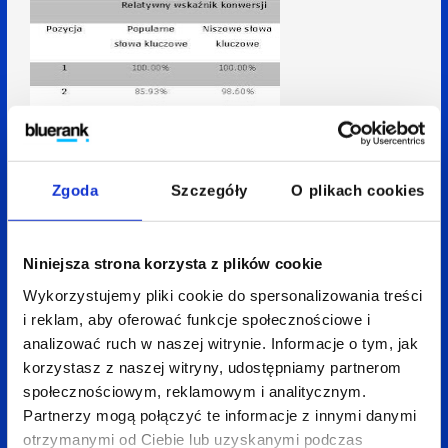
Zgoda
Szczegóły
O plikach cookies
Niniejsza strona korzysta z plików cookie
Wykorzystujemy pliki cookie do spersonalizowania treści
i reklam, aby oferować funkcje społecznościowe i
Analizie poddano te same słowa kluczowe, które
analizować ruch w naszej witrynie. Informacje o tym, jak
wykorzystano w badaniu opisanym w poprzednim
korzystasz z naszej witryny, udostępniamy partnerom
społecznościowym, reklamowym i analitycznym.
paragrafie. Następnie 20% słów i fraz kluczowych
Partnerzy mogą połączyć te informacje z innymi danymi
wykazujących największą popularność
otrzymanymi od Ciebie lub uzyskanymi podczas