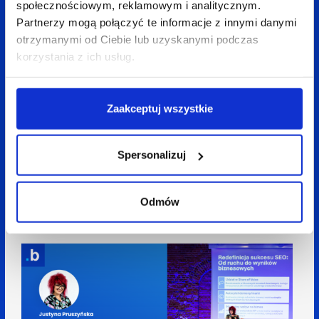
społecznościowym, reklamowym i analitycznym.
Partnerzy mogą połączyć te informacje z innymi danymi
otrzymanymi od Ciebie lub uzyskanymi podczas
korzystania z ich usług.
Zaakceptuj wszystkie
08 kwietnia 2026
Anita Treścińska
4 min
Spersonalizuj
Social = wyszukiwarka. Jak Gen Z zmieniło sposób
szukania informacji i co to oznacza dla SEO w
Odmów
social mediach?