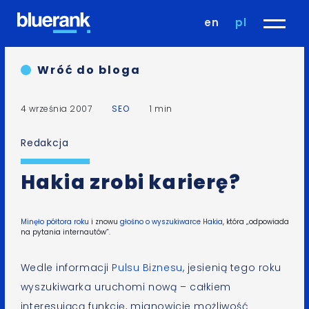
en
pl
Wróć do bloga
4 września 2007
SEO
1 min
Redakcja
Hakia zrobi karierę?
Minęło półtora roku
i znowu
głośno o wyszukiwarce
Hakia
, która „odpowiada
na pytania internautów”.
Wedle informacji
Pulsu Biznesu
, jesienią tego roku
wyszukiwarka uruchomi nową – całkiem
interesującą funkcję, mianowicie możliwość