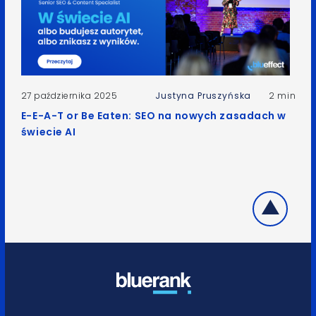
27 października 2025
Justyna Pruszyńska
2 min
E-E-A-T or Be Eaten: SEO na nowych zasadach w
świecie AI