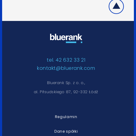
tel. 42 632 33 21
kontakt@bluerank.com
Bluerank Sp. z o. o.,
al. Piłsudskiego 87, 92-332 Łódź
Regulamin
Dane spółki