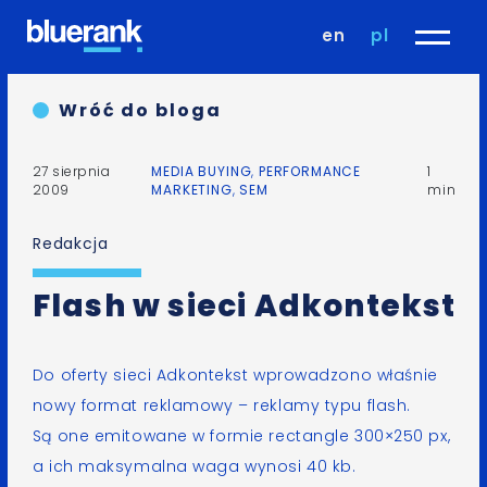
en
pl
Wróć do bloga
27 sierpnia
MEDIA BUYING
,
PERFORMANCE
1
2009
MARKETING
,
SEM
min
Redakcja
Flash w sieci Adkontekst
Do oferty sieci
Adkontekst
wprowadzono właśnie
nowy format reklamowy – reklamy typu flash.
Są one emitowane w formie rectangle 300×250 px,
a ich maksymalna waga wynosi 40 kb.