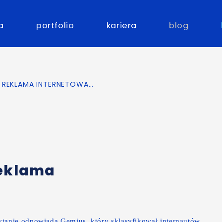
a
portfolio
kariera
blog
 REKLAMA INTERNETOWA…
reklama
ytanie odpowiada
Gemius
, który
sklasyfikował internautów