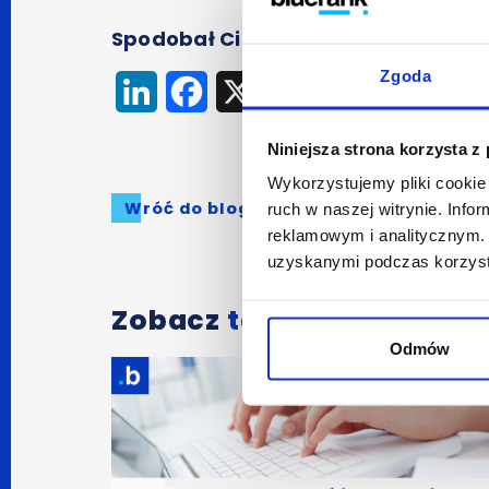
Spodobał Ci się artykuł? Udostępnij
Zgoda
LinkedIn
Facebook
X
Niniejsza strona korzysta z
Wykorzystujemy pliki cookie 
Wróć do bloga
ruch w naszej witrynie. Inf
reklamowym i analitycznym. 
uzyskanymi podczas korzysta
Zobacz
także:
Odmów