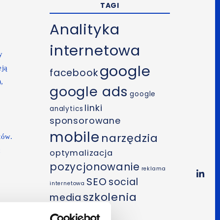
TAGI
Analityka
internetowa
y
google
eją
facebook
,
google ads
google
linki
analytics
sponsorowane
mobile
narzędzia
tów.
c
optymalizacja
pozycjonowanie
reklama
SEO
social
internetowa
szkolenia
media
wideo