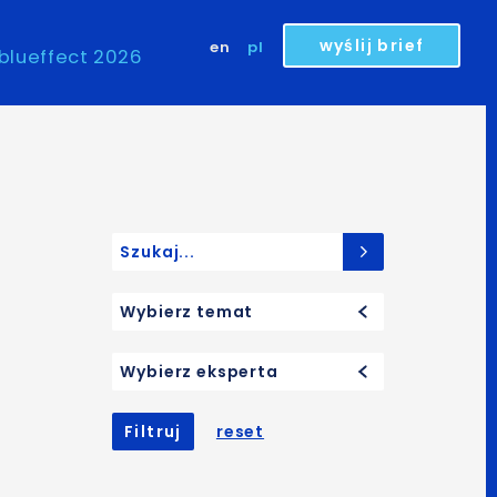
wyślij brief
en
pl
blueffect 2026
Search for:
Wybierz temat
Wybierz eksperta
Filtruj
reset