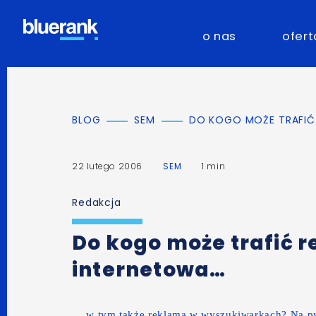
o nas
ofert
BLOG
SEM
DO KOGO MOŻE TRAFIĆ
22 lutego 2006
SEM
1 min
Redakcja
Do kogo może trafić 
internetowa…
… w tym także reklama w wyszukiwarkach? Na p