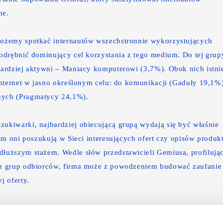
ne.
ożemy spotkać internautów wszechstronnie wykorzystujących
odrębnić dominujący cel korzystania z tego medium. Do tej grup
ardziej aktywni – Maniacy komputerowi (3,7%). Obok nich istni
Internet w jasno określonym celu: do komunikacji (Gaduły 19,1%)
nych (Pragmatycy 24,1%).
kiwarki, najbardziej obiecującą grupą wydają się być właśnie
im oni poszukują w Sieci interesujących ofert czy opisów produk
jdłuższym stażem. Wedle
słów przedstawicieli Gemiusa
, profilują
ch grup odbiorców, firma może z powodzeniem budować zaufanie
j oferty.