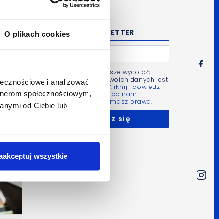
NEWSLETTER
O plikach cookies
Zgodę możesz zawsze wycofać.
Administratorem Twoich danych jest
ołecznościowe i analizować
Bluerank sp. z o.o.
Kliknij i dowiedz
artnerom społecznościowym,
się więcej m.in. po co nam
Twoje dane i jakie masz prawa.
anymi od Ciebie lub
aakceptuj wszystkie