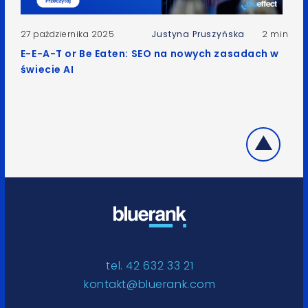
27 października 2025
Justyna Pruszyńska
2 min
E-E-A-T or Be Eaten: SEO na nowych zasadach w
świecie AI
tel. 42 632 33 21
kontakt@bluerank.com