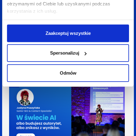
otrzymanymi od Ciebie lub uzyskanymi podczas
korzystania z ich usług.
Zaakceptuj wszystkie
08 kwietnia 2026
Anita Treścińska
4 min
Social = wyszukiwarka. Jak Gen Z zmieniło sposób
Spersonalizuj
szukania informacji i co to oznacza dla SEO w
social mediach?
Odmów