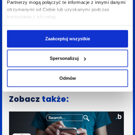
Aneta Mitko
Partnerzy mogą połączyć te informacje z innymi danymi
otrzymanymi od Ciebie lub uzyskanymi podczas
korzystania z ich usług.
Spodobał Ci się artykuł? Udostępnij go:
LinkedIn
Facebook
X
Zaakceptuj wszystkie
Spersonalizuj
Wróć do bloga
Odmów
Zobacz
także: