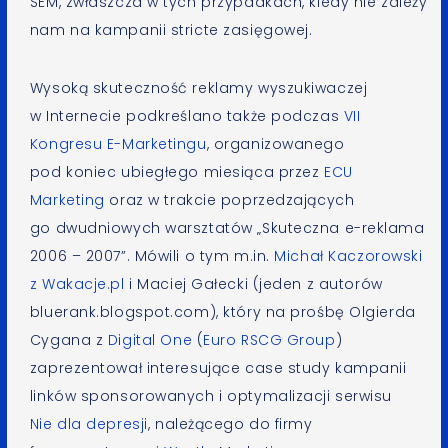
SEM, zwłaszcza w tych przypadkach, kiedy nie zależy
nam na kampanii stricte zasięgowej.
Wysoką skuteczność reklamy wyszukiwaczej
w Internecie podkreślano także podczas
VII
Kongresu E-Marketingu
, organizowanego
pod koniec ubiegłego miesiąca przez
ECU
Marketing
oraz w trakcie poprzedzających
go dwudniowych warsztatów „Skuteczna e-reklama
2006 – 2007”. Mówili o tym m.in.
Michał Kaczorowski
z Wakacje.pl
i Maciej Gałecki (jeden z autorów
bluerank.blogspot.com), który na prośbę Olgierda
Cygana z
Digital One
(
Euro RSCG Group
)
zaprezentował interesujące case study kampanii
linków sponsorowanych i optymalizacji serwisu
Nie dla depresji
, należącego do firmy