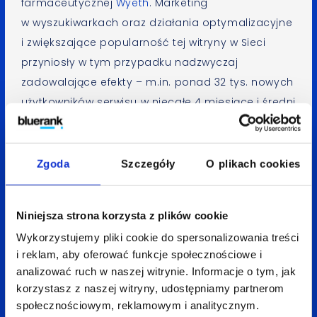
farmaceutycznej
Wyeth
. Marketing
w wyszukiwarkach oraz działania optymalizacyjne
i zwiększające popularność tej witryny w Sieci
przyniosły w tym przypadku nadzwyczaj
zadowalające efekty – m.in. ponad 32 tys. nowych
użytkowników serwisu w niecałe 4 miesiące i średni
koszt pozyskania internauty (potencjalnego klienta
Wyeth Polska) na poziomie zaledwie 12 groszy.
Zgoda
Szczegóły
O plikach cookies
Osoby zainteresowane szczegółami związanymi
z w/w konferencjami, prelekcjami autorstwa
Niniejsza strona korzysta z plików cookie
Macieja Gałeckiego lub bliższymi informacjami
Wykorzystujemy pliki cookie do spersonalizowania treści
na temat działań SEO / SEM dla firmy Wyeth
i reklam, aby oferować funkcje społecznościowe i
prosimy o
kontakt
.
analizować ruch w naszej witrynie. Informacje o tym, jak
korzystasz z naszej witryny, udostępniamy partnerom
—
społecznościowym, reklamowym i analitycznym.