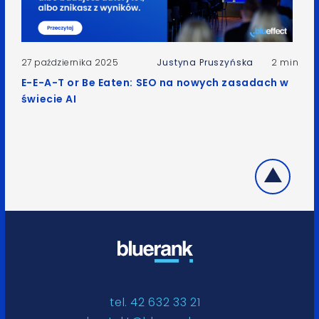
27 października 2025
Justyna Pruszyńska
2 min
E-E-A-T or Be Eaten: SEO na nowych zasadach w
świecie AI
tel. 42 632 33 21