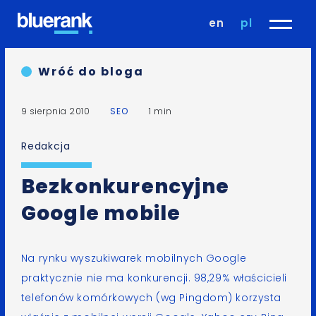
en
pl
Wróć do bloga
9 sierpnia 2010
SEO
1 min
Redakcja
Bezkonkurencyjne
Google mobile
Na rynku wyszukiwarek mobilnych
Google
praktycznie
nie ma konkurencji
. 98,29% właścicieli
telefonów komórkowych (wg
Pingdom
) korzysta