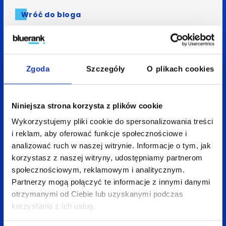
Wróć do bloga
Zobacz
także:
Zgoda
Szczegóły
O plikach cookies
Niniejsza strona korzysta z plików cookie
Wykorzystujemy pliki cookie do spersonalizowania treści
i reklam, aby oferować funkcje społecznościowe i
analizować ruch w naszej witrynie. Informacje o tym, jak
korzystasz z naszej witryny, udostępniamy partnerom
społecznościowym, reklamowym i analitycznym.
Partnerzy mogą połączyć te informacje z innymi danymi
otrzymanymi od Ciebie lub uzyskanymi podczas
korzystania z ich usług.
08 kwietnia 2026
Anita Treścińska
4 min