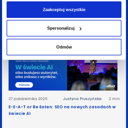
Social = wyszukiwarka. Jak Gen Z zmieniło sposób
szukania informacji i co to oznacza dla SEO w
Zaakceptuj wszystkie
social mediach?
Spersonalizuj
Odmów
27 października 2025
Justyna Pruszyńska
2 min
E-E-A-T or Be Eaten: SEO na nowych zasadach w
świecie AI