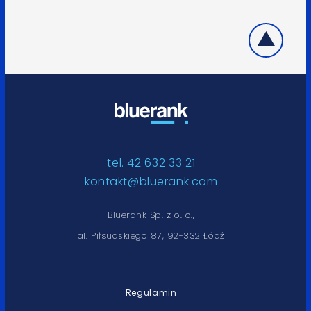
tel. 42 632 33 21
kontakt@bluerank.com
Bluerank Sp. z o. o.,
al. Piłsudskiego 87, 92-332 Łódź
Regulamin