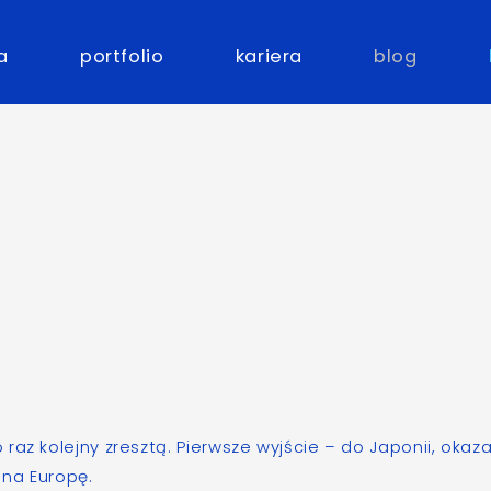
a
portfolio
kariera
blog
 raz kolejny zresztą. Pierwsze
wyjście – do Japonii, okaz
 na Europę
.