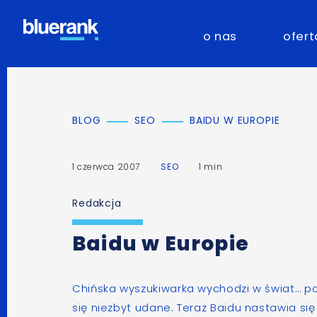
o nas
ofert
BLOG
SEO
BAIDU W EUROPIE
1 czerwca 2007
SEO
1 min
Redakcja
Baidu w Europie
Chińska wyszukiwarka
wychodzi w świat… po
się niezbyt udane
. Teraz
Baidu
nastawia się