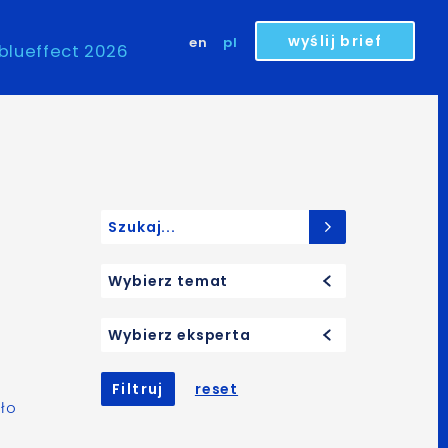
wyślij brief
en
pl
blueffect 2026
Search for:
Wybierz temat
Wybierz eksperta
Filtruj
reset
ało