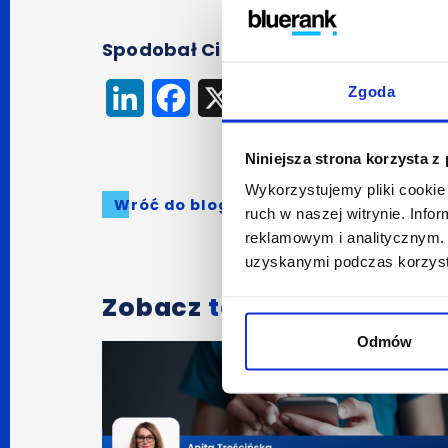
Spodobał Ci się artykuł? Udostępnij
Zgoda
LinkedIn
Facebook
X
Niniejsza strona korzysta z
Wykorzystujemy pliki cookie 
Wróć do bloga
ruch w naszej witrynie. Inf
reklamowym i analitycznym. 
uzyskanymi podczas korzysta
Zobacz
także:
Odmów