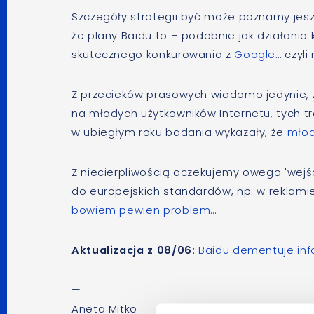
Szczegóły strategii być może poznamy jes
że plany Baidu to – podobnie jak działania k
skutecznego konkurowania z
Google
… czyli
Z przecieków prasowych wiadomo jedynie, ż
na młodych użytkowników Internetu, tych t
w ubiegłym roku badania wykazały, że
młod
Z niecierpliwością oczekujemy owego 'wejś
do europejskich standardów, np. w reklami
bowiem pewien problem…
Aktualizacja z 08/06:
Baidu dementuje inf
—
Aneta Mitko