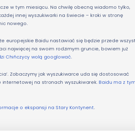
zcze w tym miesiącu. Na chwilę obecną wiadomo tylko,
ażdej innej wyszukiwarki na świecie – kroki w stronę
 nic nowego.
e europejskie Baidu nastawiać się będzie przede wszys
raci najwięcej na swoim rodzimym gruncie, bowiem już
zi Chińczycy wolą googlować
.
cia’. Zobaczymy jak wyszukiwarce uda się dostosować
e internetowej na stronach wyszukiwarek.
Baidu ma z ty
ormacje o ekspansji na Stary Kontynent
.