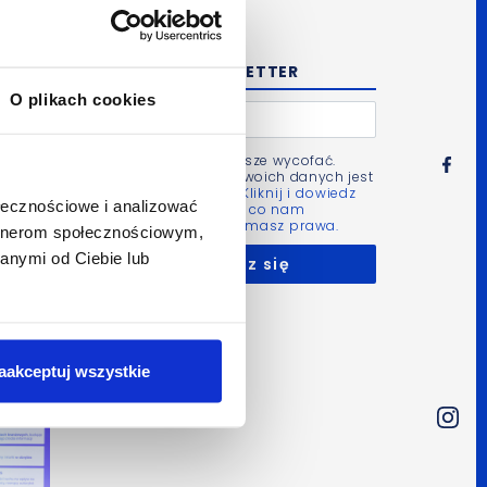
NEWSLETTER
O plikach cookies
Zgodę możesz zawsze wycofać.
Administratorem Twoich danych jest
Bluerank sp. z o.o.
Kliknij i dowiedz
ołecznościowe i analizować
się więcej m.in. po co nam
Twoje dane i jakie masz prawa.
artnerom społecznościowym,
anymi od Ciebie lub
aakceptuj wszystkie