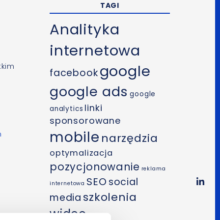
TAGI
Analityka
internetowa
tkim
google
facebook
google ads
google
linki
analytics
sponsorowane
mobile
m
narzędzia
optymalizacja
pozycjonowanie
reklama
SEO
social
internetowa
szkolenia
media
wideo