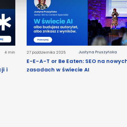
Justyna Pruszyńska
4 min
27 października 2025
E-E-A-T or Be Eaten: SEO na nowyc
i i
zasadach w świecie AI