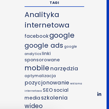
TAGI
Analityka
internetowa
google
facebook
google ads
google
linki
analytics
sponsorowane
mobile
narzędzia
optymalizacja
pozycjonowanie
reklama
SEO
social
internetowa
szkolenia
media
wideo