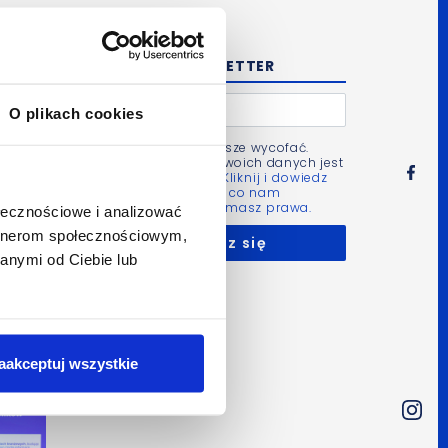
NEWSLETTER
O plikach cookies
Zgodę możesz zawsze wycofać.
Administratorem Twoich danych jest
Bluerank sp. z o.o.
Kliknij i dowiedz
się więcej m.in. po co nam
Twoje dane i jakie masz prawa.
ołecznościowe i analizować
artnerom społecznościowym,
anymi od Ciebie lub
aakceptuj wszystkie