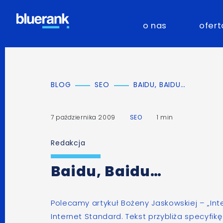
o nas
ofert
BLOG
SEO
BAIDU, BAIDU…
7 października 2009
SEO
1 min
Redakcja
Baidu, Baidu…
Polecamy artykuł Bożeny Jaskowskiej –
„In
Internet Standard. Tekst przybliża specyfikę