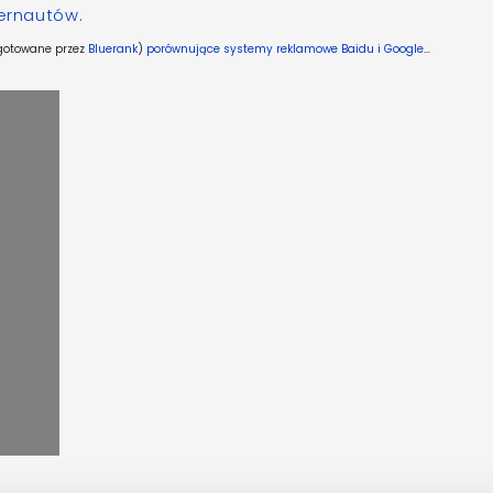
ternautów.
ygotowane przez
Bluerank
)
porównujące systemy reklamowe Baidu i Google
…