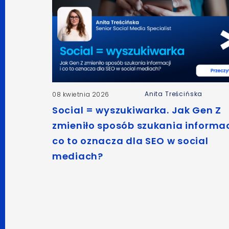
Anita Treścińska
08 kwietnia 2026
Social = wyszukiwarka. Jak Gen Z
zmieniło sposób szukania informacj
co to oznacza dla SEO w social
mediach?