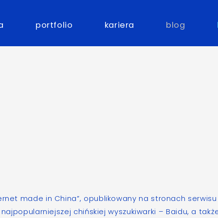
a
portfolio
kariera
blog
ternet made in China”
, opublikowany na stronach serwisu
 najpopularniejszej chińskiej wyszukiwarki –
Baidu
, a takż