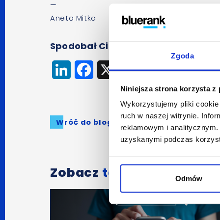
—
Aneta Mitko
Spodobał Ci się artykuł? Udostępnij
Zgoda
LinkedIn
Facebook
X
Niniejsza strona korzysta z
Wykorzystujemy pliki cookie 
ruch w naszej witrynie. Inf
Wróć do bloga
reklamowym i analitycznym. 
uzyskanymi podczas korzysta
Zobacz
także:
Odmów