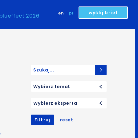
wyślij brief
en
pl
blueffect 2026
Search for:
Wybierz temat
Wybierz eksperta
Filtruj
reset
e