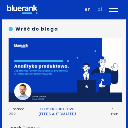
en
pl
Wróć do bloga
31 marca
FEEDY PRODUKTOWE
7
2021
(FEEDS.AUTOMATED)
min
Jacek Tkaczuk