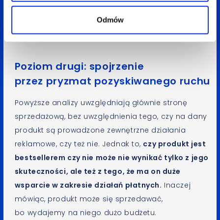
czy to przez podbicie ich widoczności w obrębie
Odmów
samej strony, czy przez wydzielenie dla nich
osobnego budżetu w kampaniach.
Poziom drugi: spojrzenie
przez pryzmat pozyskiwanego ruchu
Powyższe analizy uwzględniają głównie stronę
sprzedażową, bez uwzględnienia tego, czy na dany
produkt są prowadzone zewnętrzne działania
reklamowe, czy też nie. Jednak to,
czy produkt jest
bestsellerem czy nie może nie wynikać tylko z jego
skuteczności, ale też z tego, że ma on duże
wsparcie w zakresie działań płatnych.
Inaczej
mówiąc, produkt może się sprzedawać,
bo wydajemy na niego dużo budżetu.