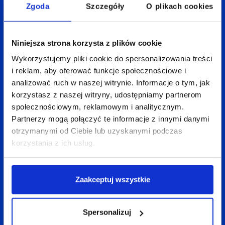
Zgoda
Szczegóły
O plikach cookies
Studio dodaliśmy też
przykładowy widok oparty
o rozszerzone e-commerce
, jednak może być tak,
że akurat ten moduł nie został wdrożony w Twoim
Niniejsza strona korzysta z plików cookie
Google Analytics.
Wykorzystujemy pliki cookie do spersonalizowania treści
i reklam, aby oferować funkcje społecznościowe i
analizować ruch w naszej witrynie. Informacje o tym, jak
korzystasz z naszej witryny, udostępniamy partnerom
społecznościowym, reklamowym i analitycznym.
Partnerzy mogą połączyć te informacje z innymi danymi
otrzymanymi od Ciebie lub uzyskanymi podczas
korzystania z ich usług.
Jak widać na powyższym ekranie,
produkty
Zaakceptuj wszystkie
na końcu tabeli mimo że mają mniej odsłon niż
te w topie, to jednak przynoszą istotną sprzedaż,
Spersonalizuj
więc być może warto je bardziej wypromować
–