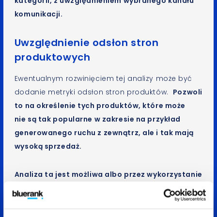
kategorii, z uwzględnieniem wybranego kanału
komunikacji.
Uwzględnienie odsłon stron
produktowych
Ewentualnym rozwinięciem tej analizy może być
dodanie metryki odsłon stron produktów.
Pozwoli
to na określenie tych produktów, które może
nie są tak popularne w zakresie na przykład
generowanego ruchu z zewnątrz, ale i tak mają
wysoką sprzedaż.
Analiza ta jest możliwa albo przez wykorzystanie
modułu rozszerzonego e-commerce w Google
Analytics, albo przez inne łączenie danych odsłon
ze sprzedażą.
W wyżej wymienionym raporcie Data