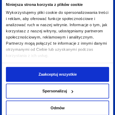
Niniejsza strona korzysta z plików cookie
Przykłady miar sukcesu w odniesieniu do postawionych
Wykorzystujemy pliki cookie do spersonalizowania treści
celów
i reklam, aby oferować funkcje społecznościowe i
analizować ruch w naszej witrynie. Informacje o tym, jak
4. Jak przebiegały dotychczasowe kampanie
korzystasz z naszej witryny, udostępniamy partnerom
społecznościowym, reklamowym i analitycznym.
promocyjne?
Partnerzy mogą połączyć te informacje z innymi danymi
otrzymanymi od Ciebie lub uzyskanymi podczas
Jeśli klient nie prowadził dotychczas żadnych akcji
korzystania z ich usług.
promocyjnych to pytanie może zostać
bez odpowiedzi.. Warto jednak zadawać to pytanie,
ponieważ w odpowiedzi możemy otrzymać wiele
Zaakceptuj wszystkie
istotnych informacji. Bazując na wcześniejszych
doświadczeniach dowiemy się ,co
Spersonalizuj
w dotychczasowych działaniach sprawdziło się,
a co warto zmienić, aby uzyskać lepsze rezultaty.
Odmów
Planując pozycjonowanie w długim okresie można