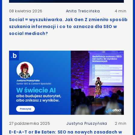
08 kwietnia 2026
Anita Treścińska
4 min
Social = wyszukiwarka. Jak Gen Z zmieniło sposób
szukania informacji i co to oznacza dla SEO w
social mediach?
27 października 2025
Justyna Pruszyńska
2 min
E-E-A-T or Be Eaten: SEO na nowych zasadach w