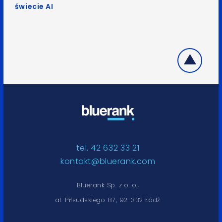
świecie AI
tel. 42 632 33 21
kontakt@bluerank.com
Bluerank Sp. z o. o.,
al. Piłsudskiego 87, 92-332 Łódź