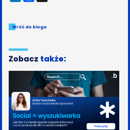
Wróć do bloga
Zobacz
także: