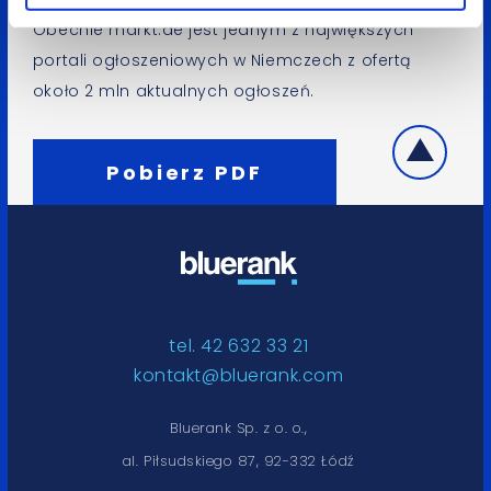
Obecnie markt.de jest jednym z największych
portali ogłoszeniowych w Niemczech z ofertą
około 2 mln aktualnych ogłoszeń.
Pobierz PDF
tel. 42 632 33 21
kontakt@bluerank.com
Bluerank Sp. z o. o.,
al. Piłsudskiego 87, 92-332 Łódź