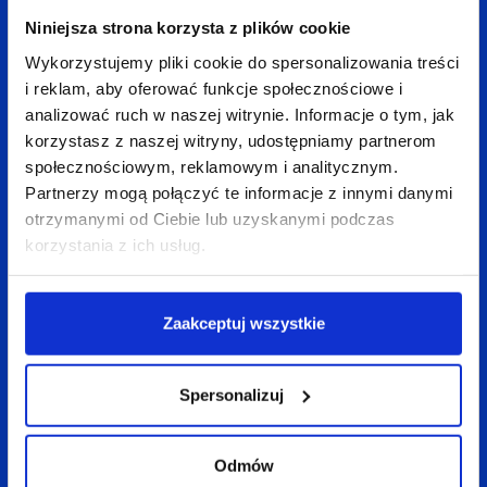
z indeksacją i duplikacją treści.
Niniejsza strona korzysta z plików cookie
Wspólnie z klientem całkowicie
Wykorzystujemy pliki cookie do spersonalizowania treści
zoptymalizowaliśmy wyniki wyszukiwania,
i reklam, aby oferować funkcje społecznościowe i
analizować ruch w naszej witrynie. Informacje o tym, jak
pracując nad treściami zamieszczanymi
korzystasz z naszej witryny, udostępniamy partnerom
w portalu. Mimo dwóch dużych aktualizacji
społecznościowym, reklamowym i analitycznym.
algorytmu Google (Panda i Pingwin), serwis
Partnerzy mogą połączyć te informacje z innymi danymi
markt.de notował stabilny wzrost ruchu
otrzymanymi od Ciebie lub uzyskanymi podczas
w wynikach wyszukiwania.
korzystania z ich usług.
W wyniku wspólnych działań portal odwiedza
Zaakceptuj wszystkie
codziennie prawie milion użytkowników
z naturalnych wyników wyszukiwania.
Przyczynia się to bezpośrednio do wzrostu
Spersonalizuj
ruchu w serwisie markt.de oraz utrzymywania
przez niego wysokich pozycji w Google.
Odmów