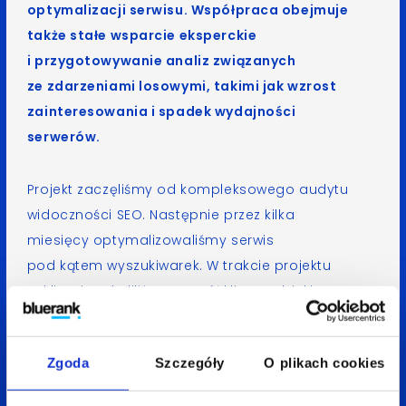
optymalizacji serwisu. Współpraca obejmuje
także stałe wsparcie eksperckie
i przygotowywanie analiz związanych
ze zdarzeniami losowymi, takimi jak wzrost
zainteresowania i spadek wydajności
serwerów.
Projekt zaczęliśmy od kompleksowego audytu
widoczności SEO. Następnie przez kilka
miesięcy optymalizowaliśmy serwis
pod kątem wyszukiwarek. W trakcie projektu
cyklicznie szkoliliśmy zespół klienta, dzięki
czemu markt.de zbudował kompetentny
wewnętrzny dział SEO. Zwiększyliśmy ponad 5-
Zgoda
Szczegóły
O plikach cookies
krotnie liczbę odwiedzin w serwisie, z 1,3 do 6,5
mln wizyt. Wyeliminowane zostały problemy